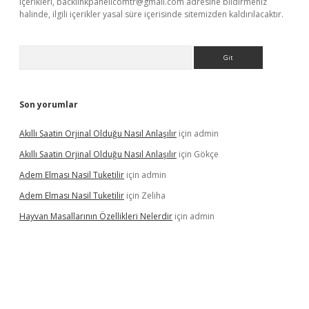
içerikleri,
backlinkpanelicomtr@gmail.com
adresine bildirmeniz
halinde, ilgili içerikler yasal süre içerisinde sitemizden kaldırılacaktır.
Arama
Son yorumlar
Akıllı Saatin Orjinal Olduğu Nasıl Anlaşılır
için
admin
Akıllı Saatin Orjinal Olduğu Nasıl Anlaşılır
için
Gökçe
Adem Elması Nasil Tuketilir
için
admin
Adem Elması Nasil Tuketilir
için
Zeliha
Hayvan Masallarının Özellikleri Nelerdir
için
admin