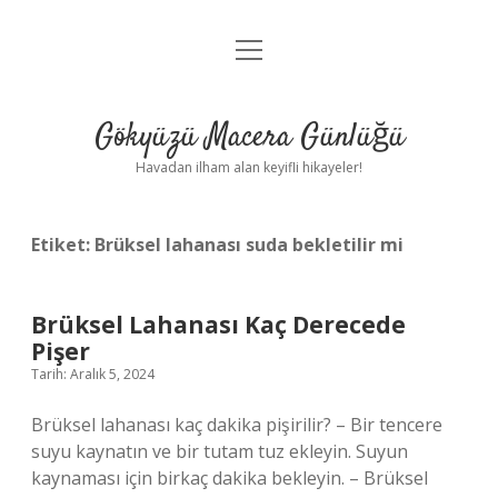
menüyü
Anasayfa
aç
Gizlilik Politikası
Gökyüzü Macera Günlüğü
Yasal Uyarı
Havadan ilham alan keyifli hikayeler!
Hakkımızda
Etiket:
Brüksel lahanası suda bekletilir mi
Brüksel Lahanası Kaç Derecede
Pişer
Tarih: Aralık 5, 2024
Brüksel lahanası kaç dakika pişirilir? – Bir tencere
suyu kaynatın ve bir tutam tuz ekleyin. Suyun
kaynaması için birkaç dakika bekleyin. – Brüksel