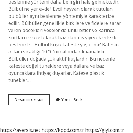
beslenme yöntemi daha belirgin hale gelmektedir.
Bülbül ne yer evde? Evcil hayvan olarak tutulan
bülbüller aynı beslenme yöntemiyle karakterize
edilir. Bülbüller genellikle bitkilere ve fidelere zarar
veren böcekleri yeseler de unlu bitler ve karınca
kurtları ile özel olarak hazırlanmış yiyeceklerle de
beslenirler. Bülbül kuşu kafeste yaşar mı? Kafesin
ortam sıcaklığı 10 °C’nin altında olmamalıdır.
Bülbüller doğada çok aktif kuşlardır. Bu nedenle
kafeste doğal tüneklere veya dallara ve bazı
oyuncaklara ihtiyaç duyarlar. Kafese plastik
tünekler…
Bülbül
Devamını okuyun
Yorum Bırak
Kuşu
Ne
Ile
Beslenir
https://aversis.net
https://kppd.com.tr
https://giyi.com.tr