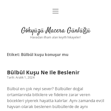
menüyü
Anasayfa
aç
Gizlilik Politikası
Gökyüzü Macera Günlüğü
Yasal Uyarı
Havadan ilham alan keyifli hikayeler!
Hakkımızda
Etiket:
Bülbül kuşu konuşur mu
Bülbül Kuşu Ne Ile Beslenir
Tarih: Aralık 1, 2024
Bülbül en çok neyi sever? Bülbüller doğal
ortamlarında bitkilere ve fidelere zarar veren
böcekleri yiyerek hayatta kalırlar. Aynı zamanda evcil
hayvan olarak beslenen bülbüllerde de aynı