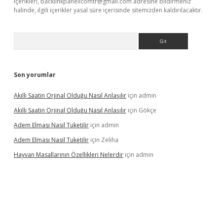
içerikleri,
backlinkpanelicomtr@gmail.com
adresine bildirmeniz
halinde, ilgili içerikler yasal süre içerisinde sitemizden kaldırılacaktır.
Arama
Son yorumlar
Akıllı Saatin Orjinal Olduğu Nasıl Anlaşılır
için
admin
Akıllı Saatin Orjinal Olduğu Nasıl Anlaşılır
için
Gökçe
Adem Elması Nasil Tuketilir
için
admin
Adem Elması Nasil Tuketilir
için
Zeliha
Hayvan Masallarının Özellikleri Nelerdir
için
admin