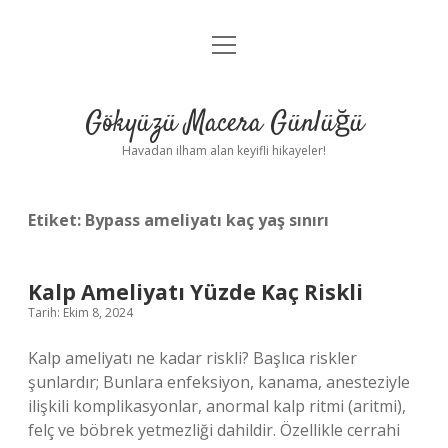
menüyü
Anasayfa
aç
Gizlilik Politikası
Gökyüzü Macera Günlüğü
Yasal Uyarı
Havadan ilham alan keyifli hikayeler!
Hakkımızda
Etiket:
Bypass ameliyatı kaç yaş sınırı
Kalp Ameliyatı Yüzde Kaç Riskli
Tarih: Ekim 8, 2024
Kalp ameliyatı ne kadar riskli? Başlıca riskler
şunlardır; Bunlara enfeksiyon, kanama, anesteziyle
ilişkili komplikasyonlar, anormal kalp ritmi (aritmi),
felç ve böbrek yetmezliği dahildir. Özellikle cerrahi