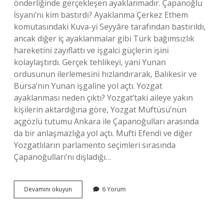
önderliğinde gerçekleşen ayaklanmadır. Çapanoğlu
İsyanı’nı kim bastırdı? Ayaklanma Çerkez Ethem
komutasındaki Kuva-yi Seyyâre tarafından bastırıldı,
ancak diğer iç ayaklanmalar gibi Türk bağımsızlık
hareketini zayıflattı ve işgalci güçlerin işini
kolaylaştırdı. Gerçek tehlikeyi, yani Yunan
ordusunun ilerlemesini hızlandırarak, Balıkesir ve
Bursa’nın Yunan işgaline yol açtı. Yozgat
ayaklanması neden çıktı? Yozgat’taki aileye yakın
kişilerin aktardığına göre, Yozgat Müftüsü’nün
açgözlü tutumu Ankara ile Çapanoğulları arasında
da bir anlaşmazlığa yol açtı. Mufti Efendi ve diğer
Yozgatlıların parlamento seçimleri sırasında
Çapanoğulları’nı dışladığı…
Çapanoğlu
Devamını okuyun
6 Yorum
Isyanı
Nerede
Çıktı