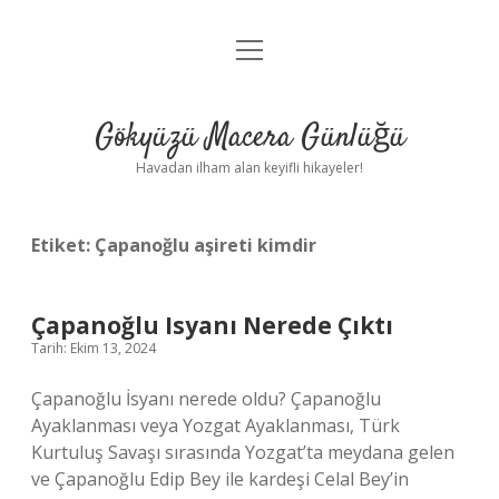
menüyü
Anasayfa
aç
Gizlilik Politikası
Gökyüzü Macera Günlüğü
Yasal Uyarı
Havadan ilham alan keyifli hikayeler!
Hakkımızda
Etiket:
Çapanoğlu aşireti kimdir
Çapanoğlu Isyanı Nerede Çıktı
Tarih: Ekim 13, 2024
Çapanoğlu İsyanı nerede oldu? Çapanoğlu
Ayaklanması veya Yozgat Ayaklanması, Türk
Kurtuluş Savaşı sırasında Yozgat’ta meydana gelen
ve Çapanoğlu Edip Bey ile kardeşi Celal Bey’in