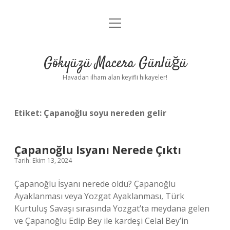
menüyü
Anasayfa
aç
Gizlilik Politikası
Gökyüzü Macera Günlüğü
Yasal Uyarı
Havadan ilham alan keyifli hikayeler!
Hakkımızda
Etiket:
Çapanoğlu soyu nereden gelir
Çapanoğlu Isyanı Nerede Çıktı
Tarih: Ekim 13, 2024
Çapanoğlu İsyanı nerede oldu? Çapanoğlu
Ayaklanması veya Yozgat Ayaklanması, Türk
Kurtuluş Savaşı sırasında Yozgat’ta meydana gelen
ve Çapanoğlu Edip Bey ile kardeşi Celal Bey’in