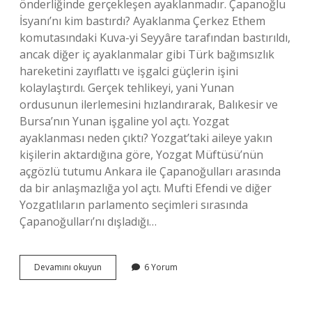
önderliğinde gerçekleşen ayaklanmadır. Çapanoğlu
İsyanı’nı kim bastırdı? Ayaklanma Çerkez Ethem
komutasındaki Kuva-yi Seyyâre tarafından bastırıldı,
ancak diğer iç ayaklanmalar gibi Türk bağımsızlık
hareketini zayıflattı ve işgalci güçlerin işini
kolaylaştırdı. Gerçek tehlikeyi, yani Yunan
ordusunun ilerlemesini hızlandırarak, Balıkesir ve
Bursa’nın Yunan işgaline yol açtı. Yozgat
ayaklanması neden çıktı? Yozgat’taki aileye yakın
kişilerin aktardığına göre, Yozgat Müftüsü’nün
açgözlü tutumu Ankara ile Çapanoğulları arasında
da bir anlaşmazlığa yol açtı. Mufti Efendi ve diğer
Yozgatlıların parlamento seçimleri sırasında
Çapanoğulları’nı dışladığı…
Çapanoğlu
Devamını okuyun
6 Yorum
Isyanı
Nerede
Çıktı