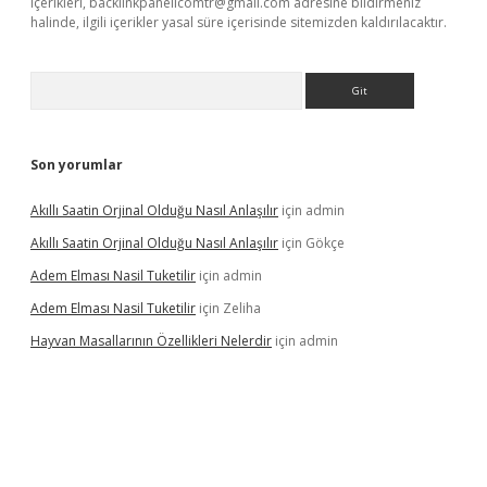
içerikleri,
backlinkpanelicomtr@gmail.com
adresine bildirmeniz
halinde, ilgili içerikler yasal süre içerisinde sitemizden kaldırılacaktır.
Arama
Son yorumlar
Akıllı Saatin Orjinal Olduğu Nasıl Anlaşılır
için
admin
Akıllı Saatin Orjinal Olduğu Nasıl Anlaşılır
için
Gökçe
Adem Elması Nasil Tuketilir
için
admin
Adem Elması Nasil Tuketilir
için
Zeliha
Hayvan Masallarının Özellikleri Nelerdir
için
admin