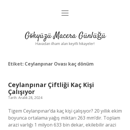
menüyü
Anasayfa
aç
Gizlilik Politikası
Gökyüzü Macera Günlüğü
Yasal Uyarı
Havadan ilham alan keyifli hikayeler!
Hakkımızda
Etiket:
Ceylanpınar Ovası kaç dönüm
Ceylanpınar Çiftliği Kaç Kişi
Çalışıyor
Tarih: Aralık 28, 2024
Tigem Ceylanpınar’da kaç kişi çalışıyor? 20 yıllık ekim
boyunca ortalama yağış miktarı 263 mm’dir. Toplam
arazi varlığı 1 milyon 633 bin dekar, ekilebilir arazi