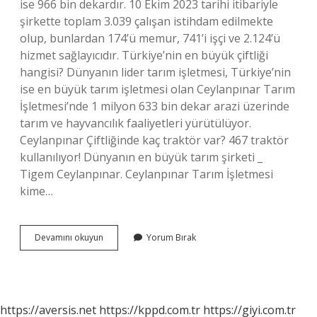
ise 966 bin dekardır. 10 Ekim 2023 tarihi itibariyle
şirkette toplam 3.039 çalışan istihdam edilmekte
olup, bunlardan 174’ü memur, 741’i işçi ve 2.124’ü
hizmet sağlayıcıdır. Türkiye’nin en büyük çiftliği
hangisi? Dünyanın lider tarım işletmesi, Türkiye’nin
ise en büyük tarım işletmesi olan Ceylanpınar Tarım
İşletmesi’nde 1 milyon 633 bin dekar arazi üzerinde
tarım ve hayvancılık faaliyetleri yürütülüyor.
Ceylanpınar Çiftliğinde kaç traktör var? 467 traktör
kullanılıyor! Dünyanın en büyük tarım şirketi _
Tigem Ceylanpınar. Ceylanpınar Tarım İşletmesi
kime…
Ceylanpınar
Devamını okuyun
Yorum Bırak
Çiftliği
Kaç
Kişi
Çalışıyor
https://aversis.net
https://kppd.com.tr
https://giyi.com.tr