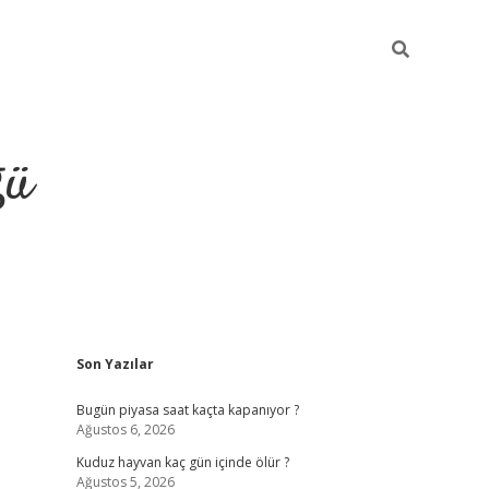
ğü
Sidebar
Son Yazılar
hiltonbet twitter
Bugün piyasa saat kaçta kapanıyor ?
Ağustos 6, 2026
Kuduz hayvan kaç gün içinde ölür ?
Ağustos 5, 2026