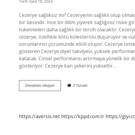
Tarih: Eylül 18, 2024
Cezerye sağlıksız mı? Cezeryenin sağlıklı olup olmadı
bir besindir. İnce bir dilim yiyerek sağlığınız riske g
tüketmeleri daha sağlıklı bir tercih olacaktır. Cezer
cezerye, özellikle kötü kolesterolü düşürüyor ve vü
sorunlarının çözümünde etkili oluyor. Cezerye cins
gösteren Cezerye diyet takviyesi, yüksek performan
katacak. Cinsel performansı artırmaya yönelik bir diy
gösteriyor. Cezerye kan şekerini yükseltir…
Cezerye
Devamını okuyun
2 Yorum
Kalbe
Iyi
Gelir
Mi
https://aversis.net
https://kppd.com.tr
https://giyi.c