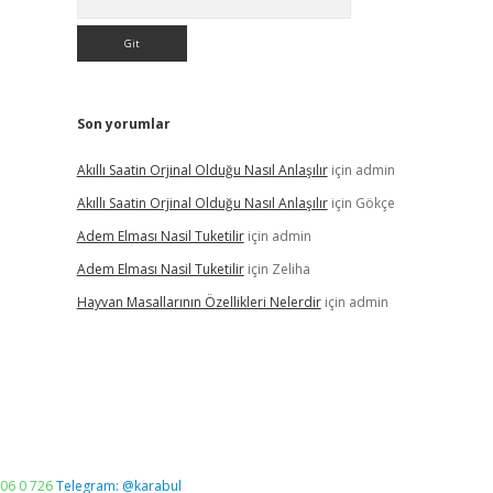
Son yorumlar
Akıllı Saatin Orjinal Olduğu Nasıl Anlaşılır
için
admin
Akıllı Saatin Orjinal Olduğu Nasıl Anlaşılır
için
Gökçe
Adem Elması Nasil Tuketilir
için
admin
Adem Elması Nasil Tuketilir
için
Zeliha
Hayvan Masallarının Özellikleri Nelerdir
için
admin
06 0 726
Telegram: @karabul