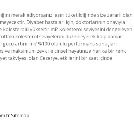
ğını merak ediyorsanız, aşırı tüketildiğinde size zararlı olan
irmeyecektir. Diyabet hastaları için, doktorlarının onayıyla
ye kolesterolü yükseltir mi? Kolesterol seviyesini dengeleyen
cuttaki kolesterol seviyelerini düzenleyerek kalp damar
el gücü artırır mı? %100 olumlu performans sonuçları
s ve maksimum zevk ile cinsel hayatınıza harika bir renk
et takviyesi olan Cezerye, etkilerini bir saat içinde
om.tr
Sitemap