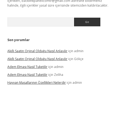
içerikleri,
backlinkpanelicomtr@gmail.com
adresine bildirmeniz
halinde, ilgili içerikler yasal süre içerisinde sitemizden kaldırılacaktır.
Arama
Son yorumlar
Akıllı Saatin Orjinal Olduğu Nasıl Anlaşılır
için
admin
Akıllı Saatin Orjinal Olduğu Nasıl Anlaşılır
için
Gökçe
Adem Elması Nasil Tuketilir
için
admin
Adem Elması Nasil Tuketilir
için
Zeliha
Hayvan Masallarının Özellikleri Nelerdir
için
admin