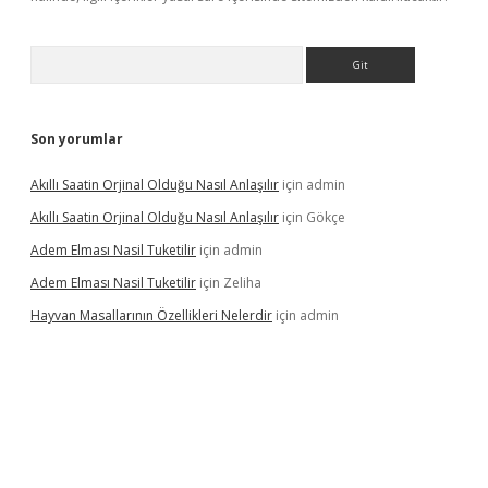
Arama
Son yorumlar
Akıllı Saatin Orjinal Olduğu Nasıl Anlaşılır
için
admin
Akıllı Saatin Orjinal Olduğu Nasıl Anlaşılır
için
Gökçe
Adem Elması Nasil Tuketilir
için
admin
Adem Elması Nasil Tuketilir
için
Zeliha
Hayvan Masallarının Özellikleri Nelerdir
için
admin
t twitter