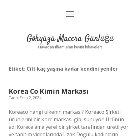
menüyü
Anasayfa
aç
Gizlilik Politikası
Gökyüzü Macera Günlüğü
Yasal Uyarı
Havadan ilham alan keyifli hikayeler!
Hakkımızda
Etiket:
Cilt kaç yaşına kadar kendini yeniler
Korea Co Kimin Markası
Tarih: Ekim 2, 2024
Koreaco hangi ülkenin markası? Koreaco Şirketi
ürünlerini bir Kore markası gibi sunuyor! Ürünün
adı Korece ama yerel bir şirket tarafından üretiliyor
ve tanıtım videolarında Uzak Doğulu kadınların