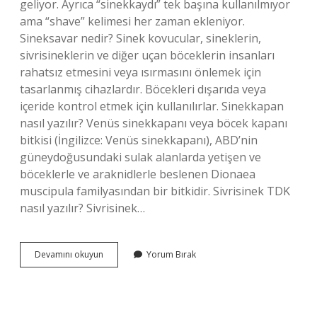
geliyor. Ayrıca “sinekkaydı” tek başına kullanılmıyor
ama “shave” kelimesi her zaman ekleniyor.
Sineksavar nedir? Sinek kovucular, sineklerin,
sivrisineklerin ve diğer uçan böceklerin insanları
rahatsız etmesini veya ısırmasını önlemek için
tasarlanmış cihazlardır. Böcekleri dışarıda veya
içeride kontrol etmek için kullanılırlar. Sinekkapan
nasıl yazılır? Venüs sinekkapanı veya böcek kapanı
bitkisi (İngilizce: Venüs sinekkapanı), ABD’nin
güneydoğusundaki sulak alanlarda yetişen ve
böceklerle ve araknidlerle beslenen Dionaea
muscipula familyasından bir bitkidir. Sivrisinek TDK
nasıl yazılır? Sivrisinek…
Sinek
Devamını okuyun
Yorum Bırak
Savar
Nasıl
Yazılır