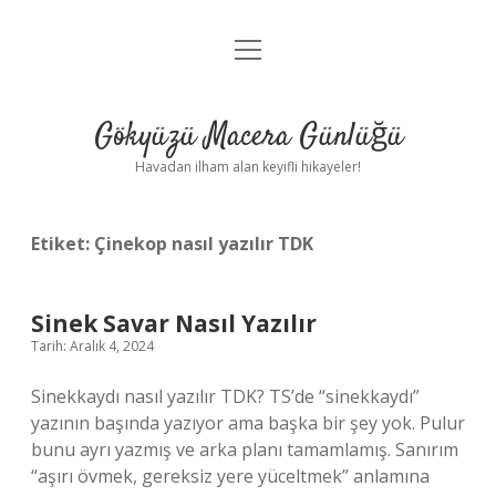
menüyü
Anasayfa
aç
Gizlilik Politikası
Gökyüzü Macera Günlüğü
Yasal Uyarı
Havadan ilham alan keyifli hikayeler!
Hakkımızda
Etiket:
Çinekop nasıl yazılır TDK
Sinek Savar Nasıl Yazılır
Tarih: Aralık 4, 2024
Sinekkaydı nasıl yazılır TDK? TS’de “sinekkaydı”
yazının başında yazıyor ama başka bir şey yok. Pulur
bunu ayrı yazmış ve arka planı tamamlamış. Sanırım
“aşırı övmek, gereksiz yere yüceltmek” anlamına