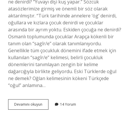
ne denirdi? “Yuvayı dişi kuş yapar.” Sözcük
atasözlerimize girmiş ve önemli bir söz olarak
aktarılmıştır. “Türk tarihinde annelere ‘ög’ denirdi,
oğullara ve kızlara çocuk denirdi ve çocuklar
arasında bir ayrım yoktu. Eskiden çocuğa ne denirdi?
Osmanlı toplumunda çocuklar Arapça kökenli bir
tanım olan “sagîr/e” olarak tanımlanıyordu.
Genellikle tüm çocukluk dönemini ifade etmek için
kullanılan “sagîr/e” kelimesi, belirli çocukluk
dönemlerini tanımlayan zengin bir kelime
dağarcığıyla birlikte geliyordu. Eski Türklerde oğul
ne demek? Oğlan kelimesinin kökeni Türkçede
“oğul” anlamına…
Eski
Devamını okuyun
14 Yorum
Türklerde
Çocuğa
Ne
Denirdi