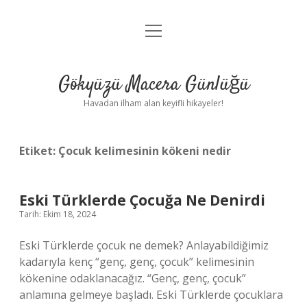
menüyü
Anasayfa
aç
Gizlilik Politikası
Gökyüzü Macera Günlüğü
Yasal Uyarı
Havadan ilham alan keyifli hikayeler!
Hakkımızda
Etiket:
Çocuk kelimesinin kökeni nedir
Eski Türklerde Çocuğa Ne Denirdi
Tarih: Ekim 18, 2024
Eski Türklerde çocuk ne demek? Anlayabildiğimiz
kadarıyla kenç “genç, genç, çocuk” kelimesinin
kökenine odaklanacağız. “Genç, genç, çocuk”
anlamına gelmeye başladı. Eski Türklerde çocuklara