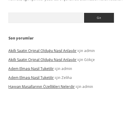
Arama
Son yorumlar
Akıllı Saatin Orjinal Olduğu Nasıl Anlaşılır
için
admin
Akıllı Saatin Orjinal Olduğu Nasıl Anlaşılır
için
Gökçe
Adem Elması Nasil Tuketilir
için
admin
Adem Elması Nasil Tuketilir
için
Zeliha
Hayvan Masallarının Özellikleri Nelerdir
için
admin
et twitter