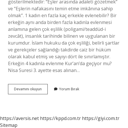
gösterilmektedir: “Eşler arasında adaleti gözetmek”
ve “Eşlerin nafakasını temin etme imkânına sahip
olmak”. 1 kadın en fazla kaç erkekle evlenebilir? Bir
erkeğin aynı anda birden fazla kadınla evlenmesi
anlamına gelen çok eşlilik (poligami/teaddüd-i
zevcât), insanlık tarihinde bilinen ve uygulanan bir
kurumdur. İslam hukuku da çok eşliliği, belirli şartlar
ve gerekçeler sağlandığı takdirde caiz bir hüküm
olarak kabul etmiş ve sayıyı dört ile sınırlamıştır.
Erkeğin 4 kadınla evlenme Kur’an’da geçiyor mu?
Nisa Suresi 3. ayette esas alınan…
Kadının
Devamını okuyun
Yorum Bırak
Çok
Eşlilik
Nedir
https://aversis.net
https://kppd.com.tr
https://giyi.com.tr
Sitemap