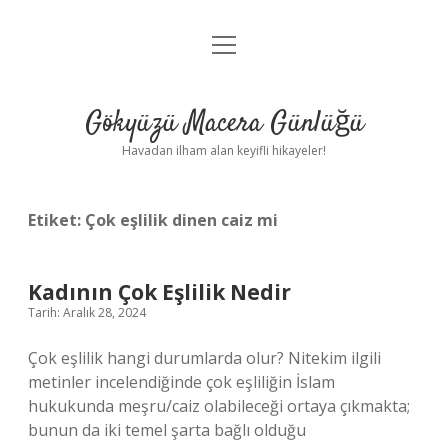
menüyü
Anasayfa
aç
Gizlilik Politikası
Gökyüzü Macera Günlüğü
Yasal Uyarı
Havadan ilham alan keyifli hikayeler!
Hakkımızda
Etiket:
Çok eşlilik dinen caiz mi
Kadının Çok Eşlilik Nedir
Tarih: Aralık 28, 2024
Çok eşlilik hangi durumlarda olur? Nitekim ilgili
metinler incelendiğinde çok eşliliğin İslam
hukukunda meşru/caiz olabileceği ortaya çıkmakta;
bunun da iki temel şarta bağlı olduğu