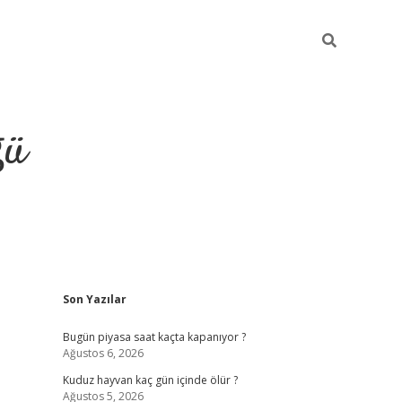
ğü
Sidebar
Son Yazılar
hiltonbet twitter
Bugün piyasa saat kaçta kapanıyor ?
Ağustos 6, 2026
Kuduz hayvan kaç gün içinde ölür ?
Ağustos 5, 2026