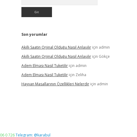
Son yorumlar
Akıllı Saatin Orjinal Olduğu Nasıl Anlaşılır
için
admin
Akıllı Saatin Orjinal Olduğu Nasıl Anlaşılır
için
Gökçe
Adem Elması Nasil Tuketilir
için
admin
Adem Elması Nasil Tuketilir
için
Zeliha
Hayvan Masallarının Özellikleri Nelerdir
için
admin
06 0 726
Telegram: @karabul