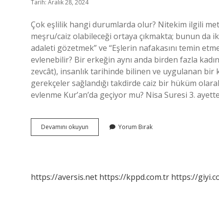
Tarih: Aralık 28, 2024
Çok eşlilik hangi durumlarda olur? Nitekim ilgili me
meşru/caiz olabileceği ortaya çıkmakta; bunun da ik
adaleti gözetmek” ve “Eşlerin nafakasını temin etme
evlenebilir? Bir erkeğin aynı anda birden fazla kadı
zevcât), insanlık tarihinde bilinen ve uygulanan bir k
gerekçeler sağlandığı takdirde caiz bir hüküm olarak 
evlenme Kur’an’da geçiyor mu? Nisa Suresi 3. ayett
Kadının
Devamını okuyun
Yorum Bırak
Çok
Eşlilik
Nedir
https://aversis.net
https://kppd.com.tr
https://giyi.c