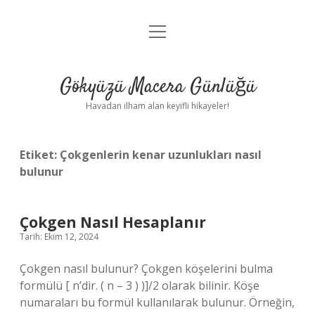
menüyü
Anasayfa
aç
Gizlilik Politikası
Gökyüzü Macera Günlüğü
Yasal Uyarı
Havadan ilham alan keyifli hikayeler!
Hakkımızda
Etiket:
Çokgenlerin kenar uzunlukları nasıl
bulunur
Çokgen Nasıl Hesaplanır
Tarih: Ekim 12, 2024
Çokgen nasıl bulunur? Çokgen köşelerini bulma
formülü [ n’dir. ( n – 3 ) )]/2 olarak bilinir. Köşe
numaraları bu formül kullanılarak bulunur. Örneğin,