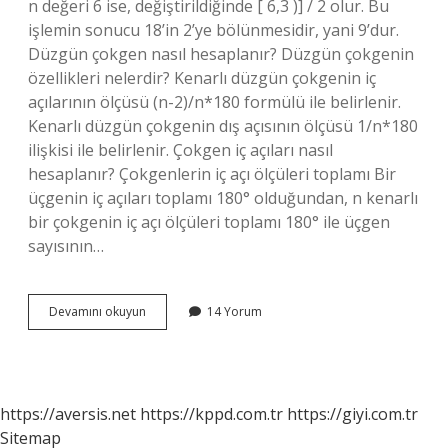
n değeri 6 ise, değiştirildiğinde [ 6,3 )] / 2 olur. Bu
işlemin sonucu 18’in 2’ye bölünmesidir, yani 9’dur.
Düzgün çokgen nasıl hesaplanır? Düzgün çokgenin
özellikleri nelerdir? Kenarlı düzgün çokgenin iç
açılarının ölçüsü (n-2)/n*180 formülü ile belirlenir.
Kenarlı düzgün çokgenin dış açısının ölçüsü 1/n*180
ilişkisi ile belirlenir. Çokgen iç açıları nasıl
hesaplanır? Çokgenlerin iç açı ölçüleri toplamı Bir
üçgenin iç açıları toplamı 180° olduğundan, n kenarlı
bir çokgenin iç açı ölçüleri toplamı 180° ile üçgen
sayısının…
Çokgen
Devamını okuyun
14 Yorum
Nasıl
Hesaplanır
https://aversis.net
https://kppd.com.tr
https://giyi.com.tr
Sitemap