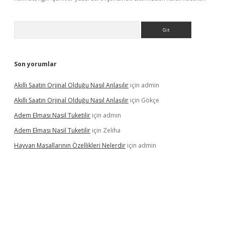
Arama
Son yorumlar
Akıllı Saatin Orjinal Olduğu Nasıl Anlaşılır
için
admin
Akıllı Saatin Orjinal Olduğu Nasıl Anlaşılır
için
Gökçe
Adem Elması Nasil Tuketilir
için
admin
Adem Elması Nasil Tuketilir
için
Zeliha
Hayvan Masallarının Özellikleri Nelerdir
için
admin
t twitter