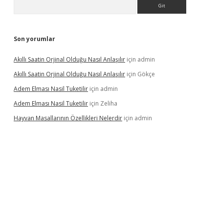
Arama
Son yorumlar
Akıllı Saatin Orjinal Olduğu Nasıl Anlaşılır
için
admin
Akıllı Saatin Orjinal Olduğu Nasıl Anlaşılır
için
Gökçe
Adem Elması Nasil Tuketilir
için
admin
Adem Elması Nasil Tuketilir
için
Zeliha
Hayvan Masallarının Özellikleri Nelerdir
için
admin
t twitter