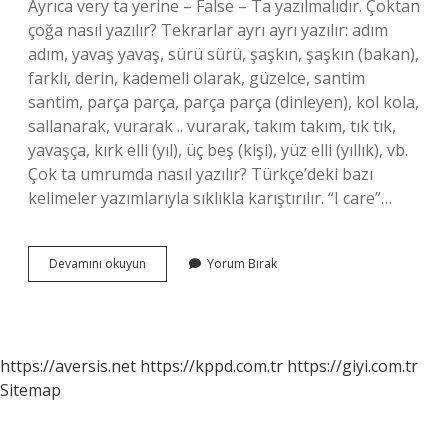
Ayrıca very ta yerine – False – Ta yazılmalıdır. Çoktan
çoğa nasıl yazılır? Tekrarlar ayrı ayrı yazılır: adım
adım, yavaş yavaş, sürü sürü, şaşkın, şaşkın (bakan),
farklı, derin, kademeli olarak, güzelce, santim
santim, parça parça, parça parça (dinleyen), kol kola,
sallanarak, vurarak .. vurarak, takım takım, tık tık,
yavaşça, kırk elli (yıl), üç beş (kişi), yüz elli (yıllık), vb.
Çok ta umrumda nasıl yazılır? Türkçe’deki bazı
kelimeler yazımlarıyla sıklıkla karıştırılır. “I care”…
Çoktan
Devamını okuyun
Yorum Bırak
Kelimesi
Nasıl
Yazılır
https://aversis.net
https://kppd.com.tr
https://giyi.com.tr
Sitemap