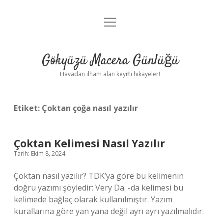
menüyü
Anasayfa
aç
Gizlilik Politikası
Gökyüzü Macera Günlüğü
Yasal Uyarı
Havadan ilham alan keyifli hikayeler!
Hakkımızda
Etiket:
Çoktan çoğa nasıl yazılır
Çoktan Kelimesi Nasıl Yazılır
Tarih: Ekim 8, 2024
Çoktan nasıl yazılır? TDK’ya göre bu kelimenin
doğru yazımı şöyledir: Very Da. -da kelimesi bu
kelimede bağlaç olarak kullanılmıştır. Yazım
kurallarına göre yan yana değil ayrı ayrı yazılmalıdır.