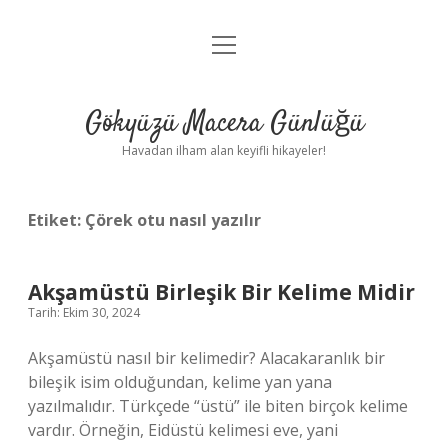
menüyü
Anasayfa
aç
Gizlilik Politikası
Gökyüzü Macera Günlüğü
Yasal Uyarı
Havadan ilham alan keyifli hikayeler!
Hakkımızda
Etiket:
Çörek otu nasıl yazılır
Akşamüstü Birleşik Bir Kelime Midir
Tarih: Ekim 30, 2024
Akşamüstü nasıl bir kelimedir? Alacakaranlık bir
bileşik isim olduğundan, kelime yan yana
yazılmalıdır. Türkçede “üstü” ile biten birçok kelime
vardır. Örneğin, Eidüstü kelimesi eve, yani