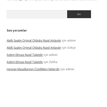
Arama
Son yorumlar
Akıllı Saatin Orjinal Olduğu Nasıl Anlaşılır
için
admin
Akıllı Saatin Orjinal Olduğu Nasıl Anlaşılır
için
Gökçe
Adem Elması Nasil Tuketilir
için
admin
Adem Elması Nasil Tuketilir
için
Zeliha
Hayvan Masallarının Özellikleri Nelerdir
için
admin
t twitter