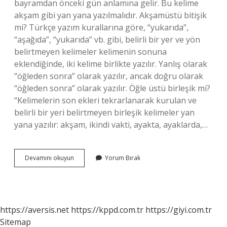
bayramdan önceki gün anlamına gelir. Bu kelime
akşam gibi yan yana yazılmalıdır. Akşamüstü bitişik
mi? Türkçe yazım kurallarına göre, “yukarıda”,
“aşağıda”, “yukarıda” vb. gibi, belirli bir yer ve yön
belirtmeyen kelimeler kelimenin sonuna
eklendiğinde, iki kelime birlikte yazılır. Yanlış olarak
“öğleden sonra” olarak yazılır, ancak doğru olarak
“öğleden sonra” olarak yazılır. Öğle üstü birleşik mi?
“Kelimelerin son ekleri tekrarlanarak kurulan ve
belirli bir yeri belirtmeyen birleşik kelimeler yan
yana yazılır: akşam, ikindi vakti, ayakta, ayaklarda,…
Akşamüstü
Devamını okuyun
Yorum Bırak
Birleşik
Bir
Kelime
Midir
https://aversis.net
https://kppd.com.tr
https://giyi.com.tr
Sitemap