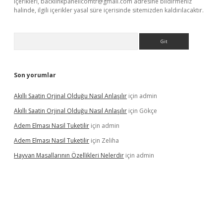
içerikleri,
backlinkpanelicomtr@gmail.com
adresine bildirmeniz
halinde, ilgili içerikler yasal süre içerisinde sitemizden kaldırılacaktır.
Arama
Son yorumlar
Akıllı Saatin Orjinal Olduğu Nasıl Anlaşılır
için
admin
Akıllı Saatin Orjinal Olduğu Nasıl Anlaşılır
için
Gökçe
Adem Elması Nasil Tuketilir
için
admin
Adem Elması Nasil Tuketilir
için
Zeliha
Hayvan Masallarının Özellikleri Nelerdir
için
admin