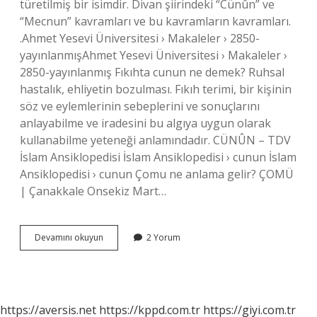
türetilmiş bir isimdir. Divan şiirindeki “Cünûn” ve
“Mecnun” kavramları ve bu kavramların kavramları.
.Ahmet Yesevi Üniversitesi › Makaleler › 2850-
yayınlanmışAhmet Yesevi Üniversitesi › Makaleler ›
2850-yayınlanmış Fıkıhta cunun ne demek? Ruhsal
hastalık, ehliyetin bozulması. Fıkıh terimi, bir kişinin
söz ve eylemlerinin sebeplerini ve sonuçlarını
anlayabilme ve iradesini bu algıya uygun olarak
kullanabilme yeteneği anlamındadır. CÜNÛN – TDV
İslam Ansiklopedisi İslam Ansiklopedisi › cunun İslam
Ansiklopedisi › cunun Çomu ne anlama gelir? ÇOMÜ
| Çanakkale Onsekiz Mart…
Cunun
Devamını okuyun
2 Yorum
Anlamı
Ne
Demek
https://aversis.net
https://kppd.com.tr
https://giyi.com.tr