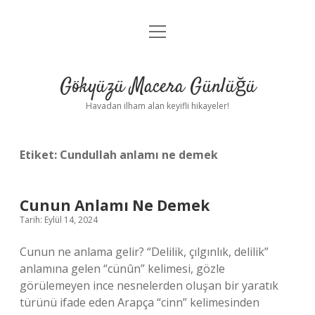
menüyü
Anasayfa
aç
Gizlilik Politikası
Gökyüzü Macera Günlüğü
Yasal Uyarı
Havadan ilham alan keyifli hikayeler!
Hakkımızda
Etiket:
Cundullah anlamı ne demek
Cunun Anlamı Ne Demek
Tarih: Eylül 14, 2024
Cunun ne anlama gelir? “Delilik, çılgınlık, delilik”
anlamına gelen “cünûn” kelimesi, gözle
görülemeyen ince nesnelerden oluşan bir yaratık
türünü ifade eden Arapça “cinn” kelimesinden