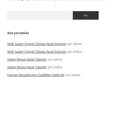
Arama
Son yorumlar
Akıllı Saatin Orjinal Olduğu Nasıl Anlaşılır
için
admin
Akıllı Saatin Orjinal Olduğu Nasıl Anlaşılır
için
Gökçe
Adem Elması Nasil Tuketilir
için
admin
Adem Elması Nasil Tuketilir
için
Zeliha
Hayvan Masallarının Özellikleri Nelerdir
için
admin
et twitter