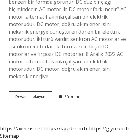
benzeri bir formda görünür. DC düz bir çizgi
biçimindedir. AC motor ile DC motor farkı nedir? AC
motor, alternatif akımla çalışan bir elektrik
motorudur. DC motor, doğru akım enerjisini
mekanik enerjiye dönüştüren dönen bir elektrik
motorudur. İki türü vardır: senkron AC motorlar ve
asenkron motorlar. İki türü vardır: fırçalı DC
motorlar ve fırçasız DC motorlar. 8 Aralık 2022 AC
motor, alternatif akımla çalışan bir elektrik
motorudur. DC motor, doğru akım enerjisini
mekanik enerjiye…
Ac
Devamını okuyun
8 Yorum
Ve
Dc
Motor
Nasıl
Ayırt
https://aversis.net
https://kppd.com.tr
https://giyi.com.tr
Edilir
Sitemap