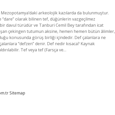
ef, Mezopotamya’daki arkeolojik kazılarda da bulunmuştur.
e “dare” olarak bilinen tef, düğünlerin vazgeçilmez
n bir davul türüdür ve Tanburi Cemil Bey tarafından icat
oluşan çekingen tutumun aksine, hemen hemen bütün âlimler,
duğu konusunda görüş birliği içindedir. Def çalanlara ne
 çalanlara “defzen” denir. Def nedir kısaca? Kaynak
ldırılabilir. Tef veya tef (Farsça ve…
om.tr
Sitemap