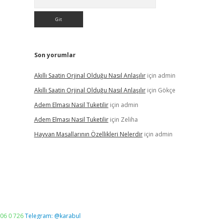
Son yorumlar
Akıllı Saatin Orjinal Olduğu Nasıl Anlaşılır
için
admin
Akıllı Saatin Orjinal Olduğu Nasıl Anlaşılır
için
Gökçe
Adem Elması Nasil Tuketilir
için
admin
Adem Elması Nasil Tuketilir
için
Zeliha
Hayvan Masallarının Özellikleri Nelerdir
için
admin
06 0 726
Telegram: @karabul