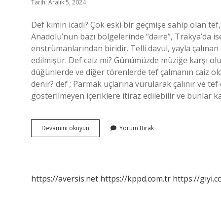
Tarih: Aralık 5, 2024
Def kimin icadı? Çok eski bir geçmişe sahip olan t
Anadolu’nun bazı bölgelerinde “daire”, Trakya’da is
enstrümanlarından biridir. Telli davul, yayla çalına
edilmiştir. Def caiz mi? Günümüzde müziğe karşı 
düğünlerde ve diğer törenlerde tef çalmanın caiz ol
denir? def ; Parmak uçlarına vurularak çalınır ve tef
gösterilmeyen içeriklere itiraz edilebilir ve bunlar ka
Def
Devamını okuyun
Yorum Bırak
Hangi
Yöreye
Ait
https://aversis.net
https://kppd.com.tr
https://giyi.c