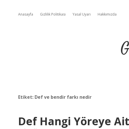
Anasayfa
Gizlilik Politikası
Yasal Uyarı
Hakkımızda
G
Etiket:
Def ve bendir farkı nedir
Def Hangi Yöreye Ai