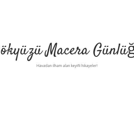
ökyüzü Macera Günlü
Havadan ilham alan keyifli hikayeler!
t