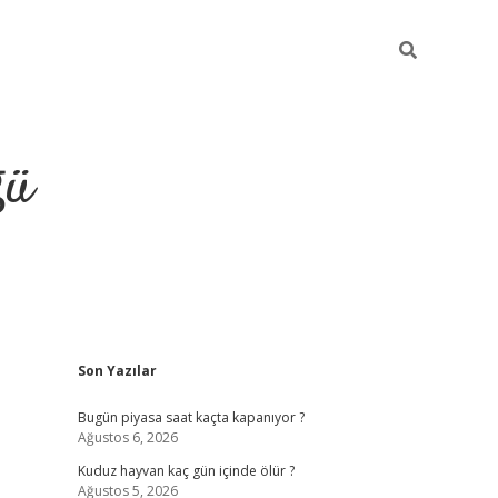
ğü
Sidebar
Son Yazılar
hiltonbet twitter
Bugün piyasa saat kaçta kapanıyor ?
Ağustos 6, 2026
Kuduz hayvan kaç gün içinde ölür ?
Ağustos 5, 2026