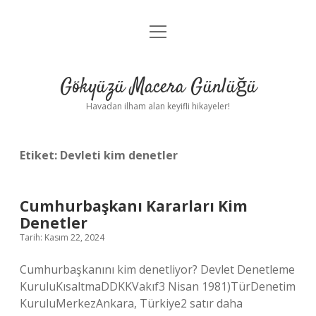
menüyü
Anasayfa
aç
Gizlilik Politikası
Gökyüzü Macera Günlüğü
Yasal Uyarı
Havadan ilham alan keyifli hikayeler!
Hakkımızda
Etiket:
Devleti kim denetler
Cumhurbaşkanı Kararları Kim
Denetler
Tarih: Kasım 22, 2024
Cumhurbaşkanını kim denetliyor? Devlet Denetleme
KuruluKısaltmaDDKKVakıf3 Nisan 1981)TürDenetim
KuruluMerkezAnkara, Türkiye2 satır daha