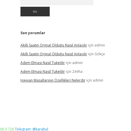
Son yorumlar
Akıllı Saatin Orjinal Olduğu Nasıl Anlaşılır
için
admin
Akıllı Saatin Orjinal Olduğu Nasıl Anlaşılır
için
Gökçe
Adem Elması Nasil Tuketilir
için
admin
Adem Elması Nasil Tuketilir
için
Zeliha
Hayvan Masallarının Özellikleri Nelerdir
için
admin
06 0 726
Telegram: @karabul