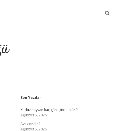
ğü
Sidebar
Son Yazılar
hiltonbet twitt
Kuduz hayvan kaç gün içinde ölür ?
Ağustos 5, 2026
Avaz nedir ?
Ağustos 5, 2026