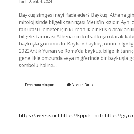
Tarih: Aralık 4, 2024
Baykuş simgesi neyi ifade eder? Baykuş, Athena gib
mitolojisinde bilgelik tanrıçası Metis’in kızıdır. A
tanrıçası Demeter için kurbanlık bir kuş olarak anı
bilgelik tanrıçası Athena’nın kutsal kuşu olarak kab
baykuşla görünürdü. Böylece baykuş, onun bilgeliğini
2022Antik Yunan ve Roma’da baykuş, bilgelik tanrıça
genellikle omzunda veya miğferinde bir baykuşla gör
sembolü haline…
Baykuş
Devamını okuyun
Yorum Bırak
Neden
Bilgeliğin
Sembolü
https://aversis.net
https://kppd.com.tr
https://giyi.c