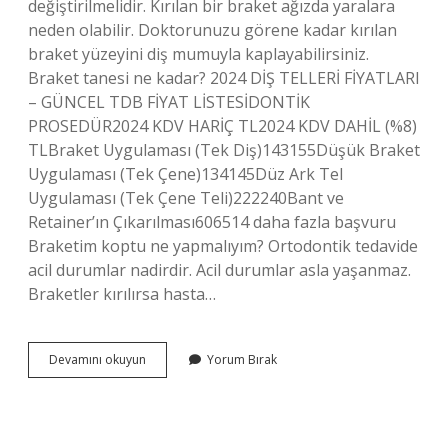
değiştirilmelidir. Kırılan bir braket ağızda yaralara
neden olabilir. Doktorunuzu görene kadar kırılan
braket yüzeyini diş mumuyla kaplayabilirsiniz.
Braket tanesi ne kadar? 2024 DİŞ TELLERİ FİYATLARI
– GÜNCEL TDB FİYAT LİSTESİDONTİK
PROSEDÜR2024 KDV HARİÇ TL2024 KDV DAHİL (%8)
TLBraket Uygulaması (Tek Diş)143155Düşük Braket
Uygulaması (Tek Çene)134145Düz Ark Tel
Uygulaması (Tek Çene Teli)222240Bant ve
Retainer’ın Çıkarılması606514 daha fazla başvuru
Braketim koptu ne yapmalıyım? Ortodontik tedavide
acil durumlar nadirdir. Acil durumlar asla yaşanmaz.
Braketler kırılırsa hasta…
Braket
Devamını okuyun
Yorum Bırak
Kırılırsa
Para
Ödenir
Mi