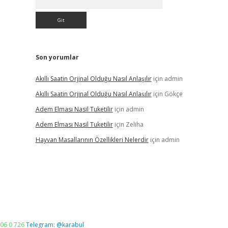
Son yorumlar
Akıllı Saatin Orjinal Olduğu Nasıl Anlaşılır
için
admin
Akıllı Saatin Orjinal Olduğu Nasıl Anlaşılır
için
Gökçe
Adem Elması Nasil Tuketilir
için
admin
Adem Elması Nasil Tuketilir
için
Zeliha
Hayvan Masallarının Özellikleri Nelerdir
için
admin
06 0 726
Telegram: @karabul