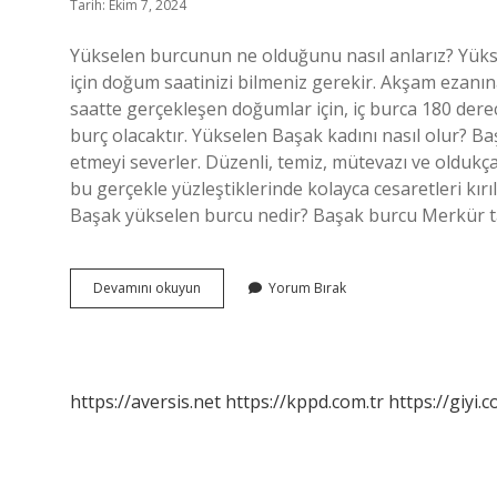
Tarih: Ekim 7, 2024
Yükselen burcunun ne olduğunu nasıl anlarız? Yüks
için doğum saatinizi bilmeniz gerekir. Akşam ezanın
saatte gerçekleşen doğumlar için, iç burca 180 dere
burç olacaktır. Yükselen Başak kadını nasıl olur? B
etmeyi severler. Düzenli, temiz, mütevazı ve olduk
bu gerçekle yüzleştiklerinde kolayca cesaretleri kırı
Başak yükselen burcu nedir? Başak burcu Merkür t
Yükselen
Devamını okuyun
Yorum Bırak
Başak
Nasıl
Görünür
https://aversis.net
https://kppd.com.tr
https://giyi.c