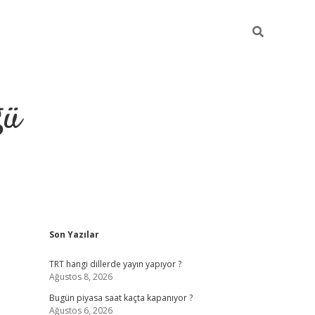
ğü
Sidebar
Son Yazılar
hiltonbet twitter
TRT hangi dillerde yayın yapıyor ?
Ağustos 8, 2026
Bugün piyasa saat kaçta kapanıyor ?
Ağustos 6, 2026