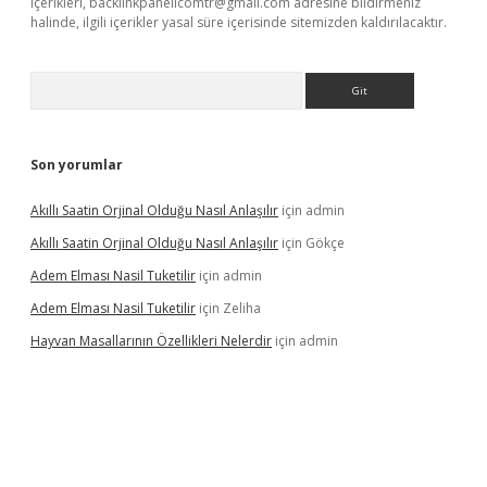
içerikleri,
backlinkpanelicomtr@gmail.com
adresine bildirmeniz
halinde, ilgili içerikler yasal süre içerisinde sitemizden kaldırılacaktır.
Arama
Son yorumlar
Akıllı Saatin Orjinal Olduğu Nasıl Anlaşılır
için
admin
Akıllı Saatin Orjinal Olduğu Nasıl Anlaşılır
için
Gökçe
Adem Elması Nasil Tuketilir
için
admin
Adem Elması Nasil Tuketilir
için
Zeliha
Hayvan Masallarının Özellikleri Nelerdir
için
admin