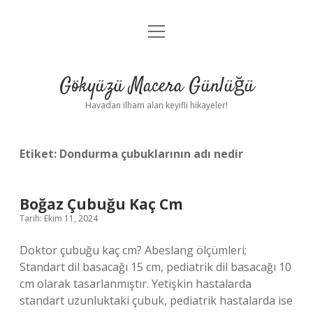
menüyü
Anasayfa
aç
Gizlilik Politikası
Gökyüzü Macera Günlüğü
Yasal Uyarı
Havadan ilham alan keyifli hikayeler!
Hakkımızda
Etiket:
Dondurma çubuklarının adı nedir
Boğaz Çubuğu Kaç Cm
Tarih: Ekim 11, 2024
Doktor çubuğu kaç cm? Abeslang ölçümleri;
Standart dil basacağı 15 cm, pediatrik dil basacağı 10
cm olarak tasarlanmıştır. Yetişkin hastalarda
standart uzunluktaki çubuk, pediatrik hastalarda ise