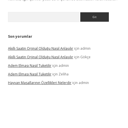
Arama
Son yorumlar
Akıllı Saatin Orjinal Olduğu Nasıl Anlaşılır
için
admin
Akıllı Saatin Orjinal Olduğu Nasıl Anlaşılır
için
Gökçe
Adem Elması Nasil Tuketilir
için
admin
Adem Elması Nasil Tuketilir
için
Zeliha
Hayvan Masallarının Özellikleri Nelerdir
için
admin
et twitter