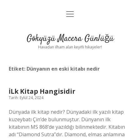
menüyü
Anasayfa
aç
Gizlilik Politikası
Gökyüzü Macera Günlüğü
Yasal Uyarı
Havadan ilham alan keyifli hikayeler!
Hakkımızda
Etiket:
Dünyanın en eski kitabı nedir
İLk Kitap Hangisidir
Tarih: Eylül 24, 2024
Dünyada ilk kitap nedir? Dünyadaki ilk yazılı kitap
kuzeybatı Çin’de bulunmuştur. Dünyanın ilk
kitabının MS 868’de yazıldığı bilinmektedir. Kitabın
adı “Diamond Sutra”dır. Diamond, elmas anlamına