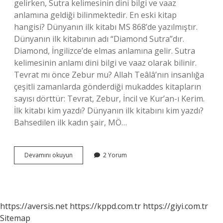
gelirken, Sutra kelimesinin dini bilgi ve vaaz
anlamına geldiği bilinmektedir. En eski kitap
hangisi? Dünyanın ilk kitabı MS 868’de yazılmıştır.
Dünyanın ilk kitabının adı “Diamond Sutra”dır.
Diamond, İngilizce’de elmas anlamına gelir. Sutra
kelimesinin anlamı dini bilgi ve vaaz olarak bilinir.
Tevrat mı önce Zebur mu? Allah Teâlâ’nın insanlığa
çeşitli zamanlarda gönderdiği mukaddes kitapların
sayısı dörttür: Tevrat, Zebur, İncil ve Kur’an-ı Kerim.
İlk kitabı kim yazdı? Dünyanın ilk kitabını kim yazdı?
Bahsedilen ilk kadın şair, MÖ…
İLk
Devamını okuyun
2 Yorum
Kitap
Hangisidir
https://aversis.net
https://kppd.com.tr
https://giyi.com.tr
Sitemap