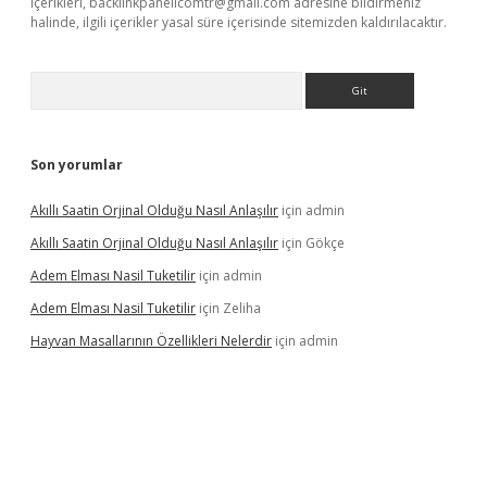
içerikleri,
backlinkpanelicomtr@gmail.com
adresine bildirmeniz
halinde, ilgili içerikler yasal süre içerisinde sitemizden kaldırılacaktır.
Arama
Son yorumlar
Akıllı Saatin Orjinal Olduğu Nasıl Anlaşılır
için
admin
Akıllı Saatin Orjinal Olduğu Nasıl Anlaşılır
için
Gökçe
Adem Elması Nasil Tuketilir
için
admin
Adem Elması Nasil Tuketilir
için
Zeliha
Hayvan Masallarının Özellikleri Nelerdir
için
admin