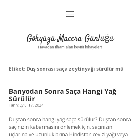
menüyü
Anasayfa
aç
Gizlilik Politikası
Gökyüzü Macera Günlüğü
Yasal Uyarı
Havadan ilham alan keyifli hikayeler!
Hakkımızda
Etiket:
Duş sonrası saça zeytinyağı sürülür mü
Banyodan Sonra Saça Hangi Yağ
Sürülür
Tarih: Eylül 17, 2024
Duştan sonra hangi yağ saça sürülür? Duştan sonra
saçınızın kabarmasını önlemek için, saçınızın
uçlarına ve uzunluklarına Hindistan cevizi yağı veya