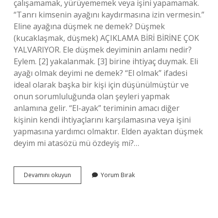
çalışamamak, yürüyememek veya işini yapamamak.
“Tanrı kimsenin ayağını kaydırmasına izin vermesin.”
Eline ayağına düşmek ne demek? Düşmek
(kucaklaşmak, düşmek) AÇIKLAMA BİRİ BİRİNE ÇOK
YALVARIYOR. Ele düşmek deyiminin anlamı nedir?
Eylem. [2] yakalanmak. [3] birine ihtiyaç duymak. Eli
ayağı olmak deyimi ne demek? “El olmak” ifadesi
ideal olarak başka bir kişi için düşünülmüştür ve
onun sorumluluğunda olan şeyleri yapmak
anlamına gelir. “El-ayak” teriminin amacı diğer
kişinin kendi ihtiyaçlarını karşılamasına veya işini
yapmasına yardımcı olmaktır. Elden ayaktan düşmek
deyim mi atasözü mü özdeyiş mi?…
Elden
Devamını okuyun
Yorum Bırak
Ayaktan
Düşmek
Deyimi
Ne