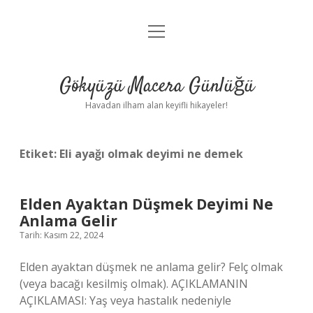
menüyü
Anasayfa
aç
Gizlilik Politikası
Gökyüzü Macera Günlüğü
Yasal Uyarı
Havadan ilham alan keyifli hikayeler!
Hakkımızda
Etiket:
Eli ayağı olmak deyimi ne demek
Elden Ayaktan Düşmek Deyimi Ne
Anlama Gelir
Tarih: Kasım 22, 2024
Elden ayaktan düşmek ne anlama gelir? Felç olmak
(veya bacağı kesilmiş olmak). AÇIKLAMANIN
AÇIKLAMASI: Yaş veya hastalık nedeniyle