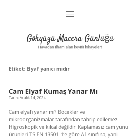
menüyü
Anasayfa
aç
Gizlilik Politikası
Gökyüzü Macera Günlüğü
Yasal Uyarı
Havadan ilham alan keyifli hikayeler!
Hakkımızda
Etiket:
Elyaf yanıcı mıdır
Cam Elyaf Kumaş Yanar Mı
Tarih: Aralık 14, 2024
Cam elyafı yanar mı? Böcekler ve
mikroorganizmalar tarafından tahrip edilemez.
Higroskopik ve kılcal değildir. Kaplamasız cam yünü
ürünleri TS EN 13501-1’e göre A1 sınıfına, yani