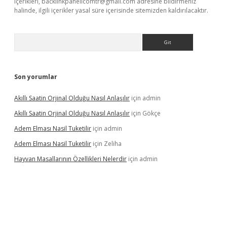
içerikleri,
backlinkpanelicomtr@gmail.com
adresine bildirmeniz
halinde, ilgili içerikler yasal süre içerisinde sitemizden kaldırılacaktır.
Arama
Son yorumlar
Akıllı Saatin Orjinal Olduğu Nasıl Anlaşılır
için
admin
Akıllı Saatin Orjinal Olduğu Nasıl Anlaşılır
için
Gökçe
Adem Elması Nasil Tuketilir
için
admin
Adem Elması Nasil Tuketilir
için
Zeliha
Hayvan Masallarının Özellikleri Nelerdir
için
admin