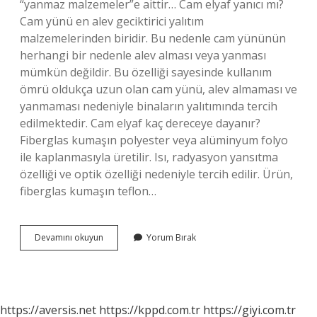
“yanmaz malzemeler”e aittir… Cam elyaf yanıcı mı?
Cam yünü en alev geciktirici yalıtım
malzemelerinden biridir. Bu nedenle cam yününün
herhangi bir nedenle alev alması veya yanması
mümkün değildir. Bu özelliği sayesinde kullanım
ömrü oldukça uzun olan cam yünü, alev almaması ve
yanmaması nedeniyle binaların yalıtımında tercih
edilmektedir. Cam elyaf kaç dereceye dayanır?
Fiberglas kumaşın polyester veya alüminyum folyo
ile kaplanmasıyla üretilir. Isı, radyasyon yansıtma
özelliği ve optik özelliği nedeniyle tercih edilir. Ürün,
fiberglas kumaşın teflon…
Cam
Devamını okuyun
Yorum Bırak
Elyaf
Kumaş
Yanar
Mı
https://aversis.net
https://kppd.com.tr
https://giyi.com.tr