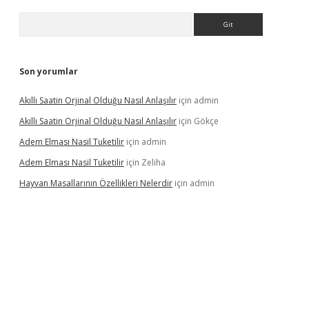
Arama
Son yorumlar
Akıllı Saatin Orjinal Olduğu Nasıl Anlaşılır
için
admin
Akıllı Saatin Orjinal Olduğu Nasıl Anlaşılır
için
Gökçe
Adem Elması Nasil Tuketilir
için
admin
Adem Elması Nasil Tuketilir
için
Zeliha
Hayvan Masallarının Özellikleri Nelerdir
için
admin
t twitter