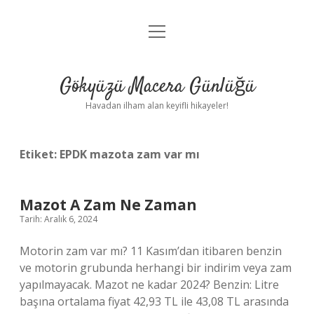
menüyü
Anasayfa
aç
Gizlilik Politikası
Gökyüzü Macera Günlüğü
Yasal Uyarı
Havadan ilham alan keyifli hikayeler!
Hakkımızda
Etiket:
EPDK mazota zam var mı
Mazot A Zam Ne Zaman
Tarih: Aralık 6, 2024
Motorin zam var mı? 11 Kasım’dan itibaren benzin
ve motorin grubunda herhangi bir indirim veya zam
yapılmayacak. Mazot ne kadar 2024? Benzin: Litre
başına ortalama fiyat 42,93 TL ile 43,08 TL arasında