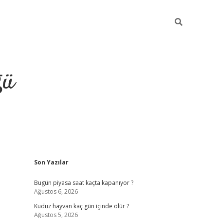
ğü
Sidebar
Son Yazılar
hiltonbet twitter
Bugün piyasa saat kaçta kapanıyor ?
Ağustos 6, 2026
Kuduz hayvan kaç gün içinde ölür ?
Ağustos 5, 2026