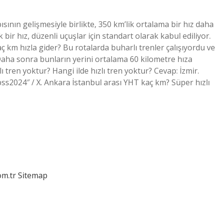
sının gelişmesiyle birlikte, 350 km’lik ortalama bir hız daha
ir hız, düzenli uçuşlar için standart olarak kabul ediliyor.
kaç km hızla gider? Bu rotalarda buharlı trenler çalışıyordu ve
 Daha sonra bunların yerini ortalama 60 kilometre hıza
ı tren yoktur? Hangi ilde hızlı tren yoktur? Cevap: İzmir.
kpss2024″ / X. Ankara İstanbul arası YHT kaç km? Süper hızlı
om.tr
Sitemap