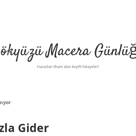
ökyüzü Macera Günlü
Havadan ilham alan keyifli hikayeler!
pıyor
zla Gider