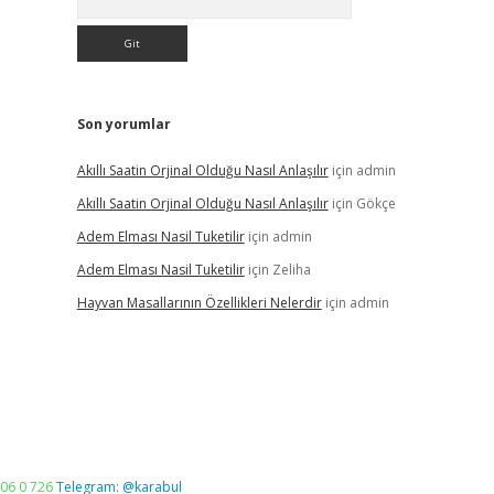
Son yorumlar
Akıllı Saatin Orjinal Olduğu Nasıl Anlaşılır
için
admin
Akıllı Saatin Orjinal Olduğu Nasıl Anlaşılır
için
Gökçe
Adem Elması Nasil Tuketilir
için
admin
Adem Elması Nasil Tuketilir
için
Zeliha
Hayvan Masallarının Özellikleri Nelerdir
için
admin
06 0 726
Telegram: @karabul