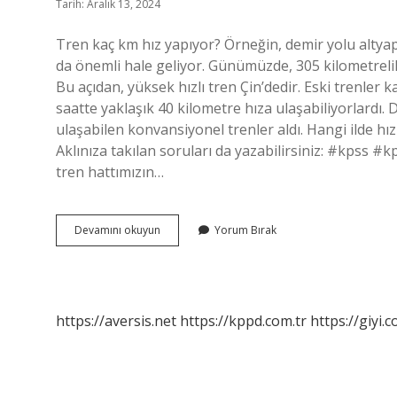
Tarih: Aralık 13, 2024
Tren kaç km hız yapıyor? Örneğin, demir yolu altyapı
da önemli hale geliyor. Günümüzde, 305 kilometrelik b
Bu açıdan, yüksek hızlı tren Çin’dedir. Eski trenler 
saatte yaklaşık 40 kilometre hıza ulaşabiliyorlardı.
ulaşabilen konvansiyonel trenler aldı. Hangi ilde hızl
Aklınıza takılan soruları da yazabilirsiniz: #kpss #
tren hattımızın…
Tcdd
Devamını okuyun
Yorum Bırak
Tren
Kaç
Km
Hızla
Gider
https://aversis.net
https://kppd.com.tr
https://giyi.c