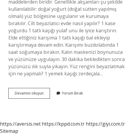
maddelerden biridir. Genellikle akşamları şu şekilde
kullanılabilir: doğal yoğurt (doğal sütten yapılmış
olmalı) yüz bölgesine uygulanır ve kurumaya
bırakılır. Cilt beyazlatıcı evde nasıl yapılır? 1 kase
yoğurdu 1 tatlı kaşığı yulaf unu ile iyice karıştırın.
Elde ettiğiniz karışıma 1 tatlı kaşığı bal ekleyip
karıştırmaya devam edin. Karışımı buzdolabında 1
saat soğumaya bırakın. Kalın maskenizi boynunuza
ve yüzünüze uygulayın. 30 dakika bekledikten sonra
yüzünüzü ılık suyla yıkayın. Yüz rengini beyazlatmak
için ne yapmalı? 1 yemek kaşığı zerdeçala…
Cilt
Devamını okuyun
Yorum Bırak
Beyazlatmak
Için
Evde
Ne
Yapılabilir
https://aversis.net
https://kppd.com.tr
https://giyi.com.tr
Sitemap