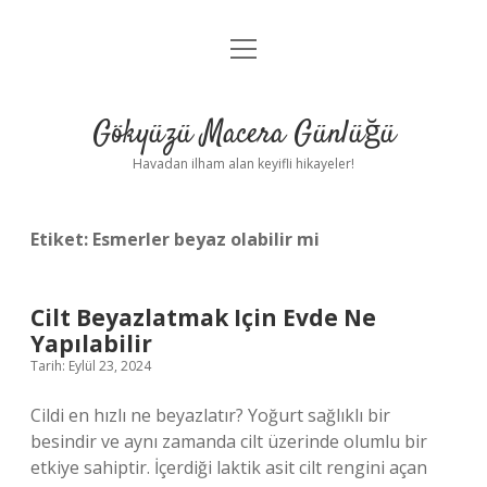
menüyü
Anasayfa
aç
Gizlilik Politikası
Gökyüzü Macera Günlüğü
Yasal Uyarı
Havadan ilham alan keyifli hikayeler!
Hakkımızda
Etiket:
Esmerler beyaz olabilir mi
Cilt Beyazlatmak Için Evde Ne
Yapılabilir
Tarih: Eylül 23, 2024
Cildi en hızlı ne beyazlatır? Yoğurt sağlıklı bir
besindir ve aynı zamanda cilt üzerinde olumlu bir
etkiye sahiptir. İçerdiği laktik asit cilt rengini açan