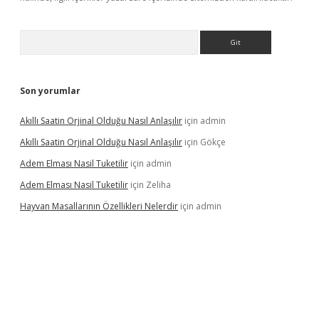
Arama
Son yorumlar
Akıllı Saatin Orjinal Olduğu Nasıl Anlaşılır
için
admin
Akıllı Saatin Orjinal Olduğu Nasıl Anlaşılır
için
Gökçe
Adem Elması Nasil Tuketilir
için
admin
Adem Elması Nasil Tuketilir
için
Zeliha
Hayvan Masallarının Özellikleri Nelerdir
için
admin
t twitter