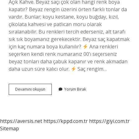
Açık Kahve. Beyaz saçı çok olan hangi renk boya
kapatır? Beyaz rengin üzerini örten farklı tonlar da
vardır. Bunlar; koyu kestane, koyu buğday, kızıl,
çikolata kahvesi ve patlıcan moru olarak
sıralanabilir. Bu renkleri tercih ederseniz, alt tarafı
sık sık boyamanız gerekecektir. Beyaz saç kapatmak
için kaç numara boya kullanılır?
Ana renkleri
seçerken kendi renk numaranız 00’ı seçerseniz
beyaz tonları daha çabuk kapanır ve renk akmadan
daha uzun süre kalıcı olur.
Saç rengim…
Koleston
Devamını okuyun
Yorum Bırak
80
Beyaz
Kapatır
Mı
https://aversis.net
https://kppd.com.tr
https://giyi.com.tr
Sitemap