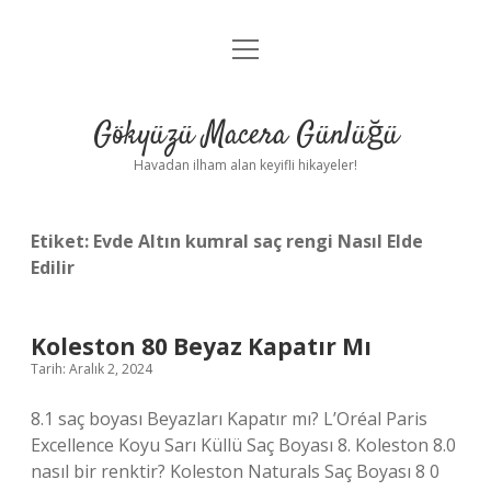
menüyü
Anasayfa
aç
Gizlilik Politikası
Gökyüzü Macera Günlüğü
Yasal Uyarı
Havadan ilham alan keyifli hikayeler!
Hakkımızda
Etiket:
Evde Altın kumral saç rengi Nasıl Elde
Edilir
Koleston 80 Beyaz Kapatır Mı
Tarih: Aralık 2, 2024
8.1 saç boyası Beyazları Kapatır mı? L’Oréal Paris
Excellence Koyu Sarı Küllü Saç Boyası 8. Koleston 8.0
nasıl bir renktir? Koleston Naturals Saç Boyası 8 0