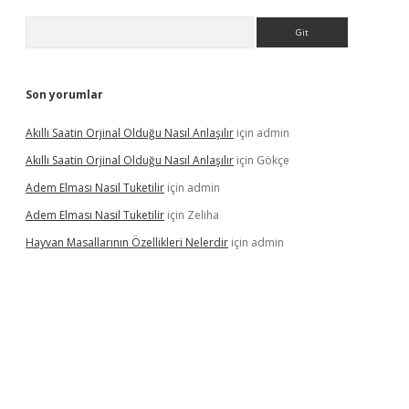
Arama
Son yorumlar
Akıllı Saatin Orjinal Olduğu Nasıl Anlaşılır
için
admin
Akıllı Saatin Orjinal Olduğu Nasıl Anlaşılır
için
Gökçe
Adem Elması Nasil Tuketilir
için
admin
Adem Elması Nasil Tuketilir
için
Zeliha
Hayvan Masallarının Özellikleri Nelerdir
için
admin
t twitter