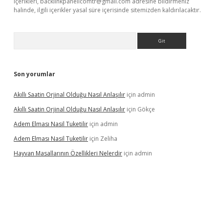
içerikleri,
backlinkpanelicomtr@gmail.com
adresine bildirmeniz
halinde, ilgili içerikler yasal süre içerisinde sitemizden kaldırılacaktır.
Arama
Son yorumlar
Akıllı Saatin Orjinal Olduğu Nasıl Anlaşılır
için
admin
Akıllı Saatin Orjinal Olduğu Nasıl Anlaşılır
için
Gökçe
Adem Elması Nasil Tuketilir
için
admin
Adem Elması Nasil Tuketilir
için
Zeliha
Hayvan Masallarının Özellikleri Nelerdir
için
admin