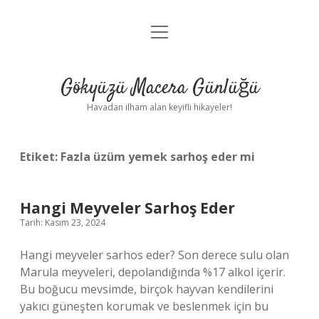
menüyü
Anasayfa
aç
Gizlilik Politikası
Gökyüzü Macera Günlüğü
Yasal Uyarı
Havadan ilham alan keyifli hikayeler!
Hakkımızda
Etiket:
Fazla üzüm yemek sarhoş eder mi
Hangi Meyveler Sarhoş Eder
Tarih: Kasım 23, 2024
Hangi meyveler sarhos eder? Son derece sulu olan
Marula meyveleri, depolandığında %17 alkol içerir.
Bu boğucu mevsimde, birçok hayvan kendilerini
yakıcı güneşten korumak ve beslenmek için bu