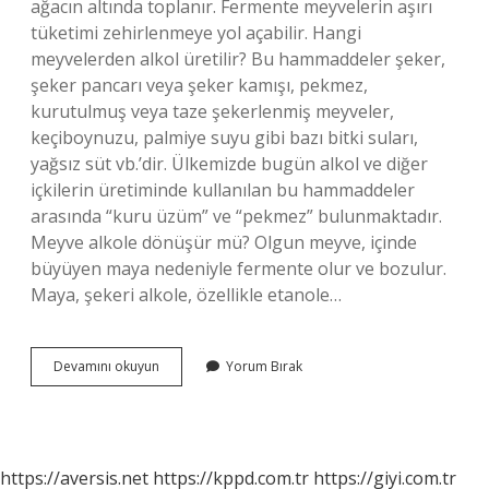
ağacın altında toplanır. Fermente meyvelerin aşırı
tüketimi zehirlenmeye yol açabilir. Hangi
meyvelerden alkol üretilir? Bu hammaddeler şeker,
şeker pancarı veya şeker kamışı, pekmez,
kurutulmuş veya taze şekerlenmiş meyveler,
keçiboynuzu, palmiye suyu gibi bazı bitki suları,
yağsız süt vb.’dir. Ülkemizde bugün alkol ve diğer
içkilerin üretiminde kullanılan bu hammaddeler
arasında “kuru üzüm” ve “pekmez” bulunmaktadır.
Meyve alkole dönüşür mü? Olgun meyve, içinde
büyüyen maya nedeniyle fermente olur ve bozulur.
Maya, şekeri alkole, özellikle etanole…
Hangi
Devamını okuyun
Yorum Bırak
Meyveler
Sarhoş
Eder
https://aversis.net
https://kppd.com.tr
https://giyi.com.tr