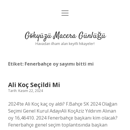
menüyü
Anasayfa
aç
Gizlilik Politikası
Gökyüzü Macera Günlüğü
Yasal Uyarı
Havadan ilham alan keyifli hikayeler!
Hakkımızda
Etiket:
Fenerbahçe oy sayımı bitti mi
Ali Koç Seçildi Mi
Tarih: Kasım 22, 2024
2024’te Ali Koç kaç oy aldı? F.Bahçe SK 2024 Olağan
Seçimi Genel Kurul AdayıAli KoçAziz Yıldırım Alınan
oy 16,46410. 2024 Fenerbahçe başkanı kim olacak?
Fenerbahçe genel seçim toplantısında başkan