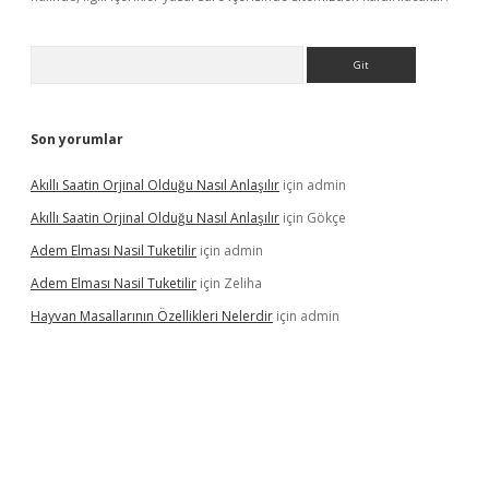
Arama
Son yorumlar
Akıllı Saatin Orjinal Olduğu Nasıl Anlaşılır
için
admin
Akıllı Saatin Orjinal Olduğu Nasıl Anlaşılır
için
Gökçe
Adem Elması Nasil Tuketilir
için
admin
Adem Elması Nasil Tuketilir
için
Zeliha
Hayvan Masallarının Özellikleri Nelerdir
için
admin
et twitter