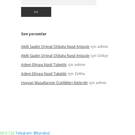
Son yorumlar
Akıllı Saatin Orjinal Olduğu Nasıl Anlaşılır
için
admin
Akıllı Saatin Orjinal Olduğu Nasıl Anlaşılır
için
Gökçe
Adem Elması Nasil Tuketilir
için
admin
Adem Elması Nasil Tuketilir
için
Zeliha
Hayvan Masallarının Özellikleri Nelerdir
için
admin
06 0 726
Telegram: @karabul