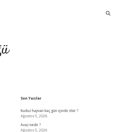
ğü
Sidebar
Son Yazılar
hiltonbet twitter
Kuduz hayvan kaç gün içinde ölür ?
Ağustos 5, 2026
Avaz nedir ?
Ağustos 5, 2026