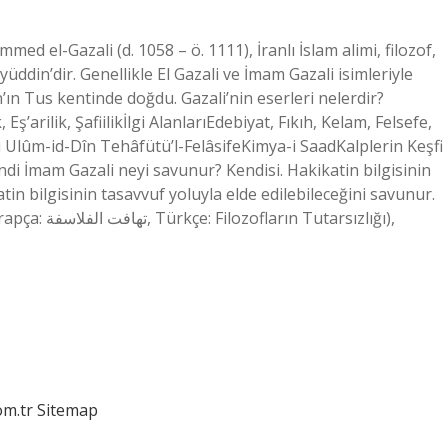
l-Gazali (d. 1058 – ö. 1111), İranlı İslam alimi, filozof,
ddin’dir. Genellikle El Gazali ve İmam Gazali isimleriyle
an’ın Tus kentinde doğdu. Gazali’nin eserleri nelerdir?
’arilik, Şafiilikİlgi AlanlarıEdebiyat, Fıkıh, Kelam, Felsefe,
 Ulûm-id-Dîn Tehâfütü’l-FelâsifeKimya-i SaadKalplerin Keşfi
di İmam Gazali neyi savunur? Kendisi. Hakikatin bilgisinin
tin bilgisinin tasavvuf yoluyla elde edilebileceğini savunur.
tarsızlığı),
om.tr
Sitemap