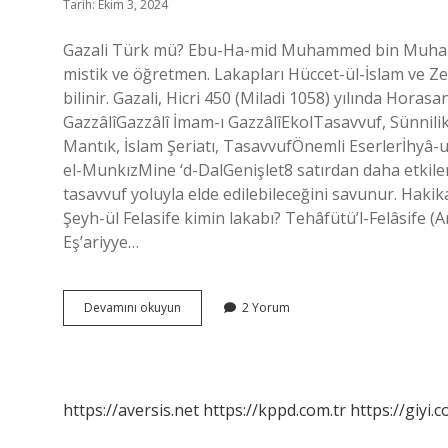
Tarih: Ekim 3, 2024
Gazali Türk mü? Ebu-Ha-mid Muhammed bin Muhammed e
mistik ve öğretmen. Lakapları Hüccet-ül-İslam ve Zeyü
bilinir. Gazali, Hicri 450 (Miladi 1058) yılında Horas
GazzâlîGazzâlî İmam-ı GazzâlîEkolTasavvuf, Sünnilik, Eş
Mantık, İslam Şeriatı, TasavvufÖnemli Eserlerİhyâ-u
el-MunkızMine ‘d-DalGenişlet8 satırdan daha etkilen
tasavvuf yoluyla elde edilebileceğini savunur. Hakika
Şeyh-ül Felasife kimin lakabı? Tehâfütü’l-Felâsife (Arapça: تهافت الفلاسفة, Türkçe: Filozofların Tu
Eş’ariyye…
El
Devamını okuyun
2 Yorum
Menhul
Kimin
Eseri
https://aversis.net
https://kppd.com.tr
https://giyi.c