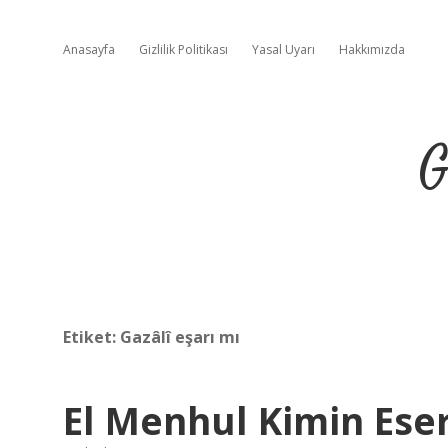
Anasayfa
Gizlilik Politikası
Yasal Uyarı
Hakkımızda
G
Etiket:
Gazâlî eşarı mı
El Menhul Kimin Eser