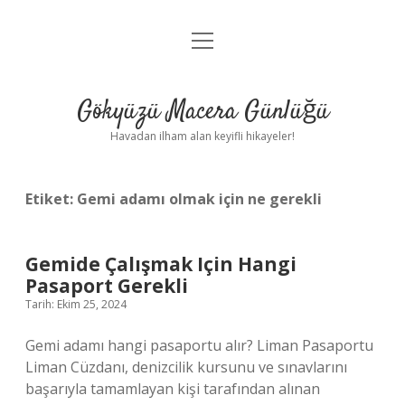
menüyü
Anasayfa
aç
Gizlilik Politikası
Gökyüzü Macera Günlüğü
Yasal Uyarı
Havadan ilham alan keyifli hikayeler!
Hakkımızda
Etiket:
Gemi adamı olmak için ne gerekli
Gemide Çalışmak Için Hangi
Pasaport Gerekli
Tarih: Ekim 25, 2024
Gemi adamı hangi pasaportu alır? Liman Pasaportu
Liman Cüzdanı, denizcilik kursunu ve sınavlarını
başarıyla tamamlayan kişi tarafından alınan