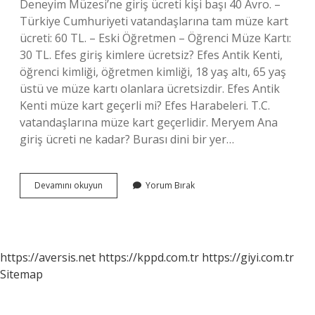
Deneyim Müzesi’ne giriş ücreti kişi başı 40 Avro. –
Türkiye Cumhuriyeti vatandaşlarına tam müze kart
ücreti: 60 TL. – Eski Öğretmen – Öğrenci Müze Kartı:
30 TL. Efes giriş kimlere ücretsiz? Efes Antik Kenti,
öğrenci kimliği, öğretmen kimliği, 18 yaş altı, 65 yaş
üstü ve müze kartı olanlara ücretsizdir. Efes Antik
Kenti müze kart geçerli mi? Efes Harabeleri. T.C.
vatandaşlarına müze kart geçerlidir. Meryem Ana
giriş ücreti ne kadar? Burası dini bir yer…
Efes
Devamını okuyun
Yorum Bırak
Antik
Kenti
Giriş
Ücreti
Ne
https://aversis.net
https://kppd.com.tr
https://giyi.com.tr
Kadar
Sitemap