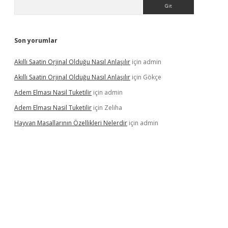
Arama
Son yorumlar
Akıllı Saatin Orjinal Olduğu Nasıl Anlaşılır
için
admin
Akıllı Saatin Orjinal Olduğu Nasıl Anlaşılır
için
Gökçe
Adem Elması Nasil Tuketilir
için
admin
Adem Elması Nasil Tuketilir
için
Zeliha
Hayvan Masallarının Özellikleri Nelerdir
için
admin
t twitter