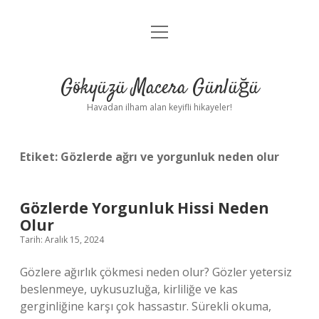
menüyü
Anasayfa
aç
Gizlilik Politikası
Gökyüzü Macera Günlüğü
Yasal Uyarı
Havadan ilham alan keyifli hikayeler!
Hakkımızda
Etiket:
Gözlerde ağrı ve yorgunluk neden olur
Gözlerde Yorgunluk Hissi Neden
Olur
Tarih: Aralık 15, 2024
Gözlere ağırlık çökmesi neden olur? Gözler yetersiz
beslenmeye, uykusuzluğa, kirliliğe ve kas
gerginliğine karşı çok hassastır. Sürekli okuma,