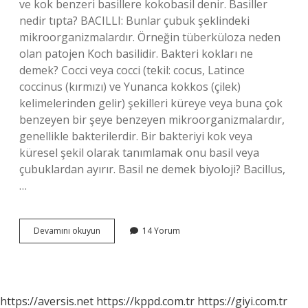
ve kok benzeri basillere kokobasil denir. Basiller
nedir tıpta? BACILLI: Bunlar çubuk şeklindeki
mikroorganizmalardır. Örneğin tüberküloza neden
olan patojen Koch basilidir. Bakteri kokları ne
demek? Cocci veya cocci (tekil: cocus, Latince
coccinus (kırmızı) ve Yunanca kokkos (çilek)
kelimelerinden gelir) şekilleri küreye veya buna çok
benzeyen bir şeye benzeyen mikroorganizmalardır,
genellikle bakterilerdir. Bir bakteriyi kok veya
küresel şekil olarak tanımlamak onu basil veya
çubuklardan ayırır. Basil ne demek biyoloji? Bacillus,
…
Koklar
Devamını okuyun
14 Yorum
Ve
Basiller
Nedir
https://aversis.net
https://kppd.com.tr
https://giyi.com.tr