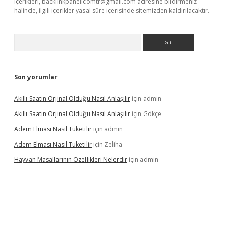
içerikleri,
backlinkpanelicomtr@gmail.com
adresine bildirmeniz
halinde, ilgili içerikler yasal süre içerisinde sitemizden kaldırılacaktır.
Arama
Son yorumlar
Akıllı Saatin Orjinal Olduğu Nasıl Anlaşılır
için
admin
Akıllı Saatin Orjinal Olduğu Nasıl Anlaşılır
için
Gökçe
Adem Elması Nasil Tuketilir
için
admin
Adem Elması Nasil Tuketilir
için
Zeliha
Hayvan Masallarının Özellikleri Nelerdir
için
admin