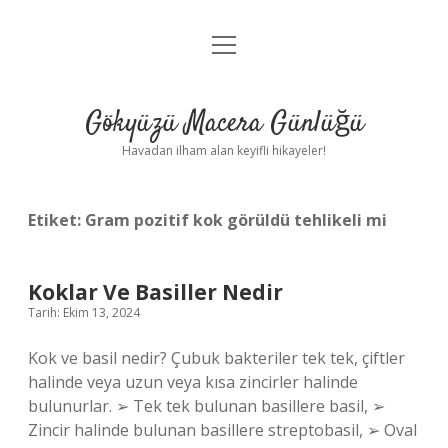
menüyü
Anasayfa
aç
Gizlilik Politikası
Gökyüzü Macera Günlüğü
Yasal Uyarı
Havadan ilham alan keyifli hikayeler!
Hakkımızda
Etiket:
Gram pozitif kok görüldü tehlikeli mi
Koklar Ve Basiller Nedir
Tarih: Ekim 13, 2024
Kok ve basil nedir? Çubuk bakteriler tek tek, çiftler
halinde veya uzun veya kısa zincirler halinde
bulunurlar. ➢ Tek tek bulunan basillere basil, ➢
Zincir halinde bulunan basillere streptobasil, ➢ Oval