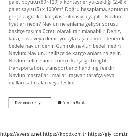
palet boyutu (80×120) x konteyner yüksekliği (2,4) x
palet sayısı (5) x 1000m³. Doğru hesaplama, sonucun
gerçek ağırlıkla karşılaştırılmasıyla yapılır. Navlun
fiyatları nedir? Navlun ne anlama geliyor sorusu
basitçe taşıma ücreti olarak tanımlanabilir. Deniz,
kara, hava veya demir yoluyla taşıma için ödenecek
bedele navlun denir. Gümrük navlun bedeli nedir?
Navlun: Navlun, İngilizce’de kargo anlamına gelir.
Navlun kelimesinin Türkçe karşılığı: freight,
transportation, transport and handling fee’dir.
Navlun masrafları, malları taşıyan tarafça veya
malları satın alan veya teslim…
Navlun
Devamını okuyun
Yorum Bırak
Ücreti
Ne
Kadar
https://aversis.net
https://kppd.com.tr
https://giyi.com.tr