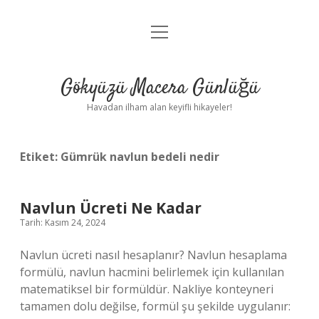
menüyü
Anasayfa
aç
Gizlilik Politikası
Gökyüzü Macera Günlüğü
Yasal Uyarı
Havadan ilham alan keyifli hikayeler!
Hakkımızda
Etiket:
Gümrük navlun bedeli nedir
Navlun Ücreti Ne Kadar
Tarih: Kasım 24, 2024
Navlun ücreti nasıl hesaplanır? Navlun hesaplama
formülü, navlun hacmini belirlemek için kullanılan
matematiksel bir formüldür. Nakliye konteyneri
tamamen dolu değilse, formül şu şekilde uygulanır: