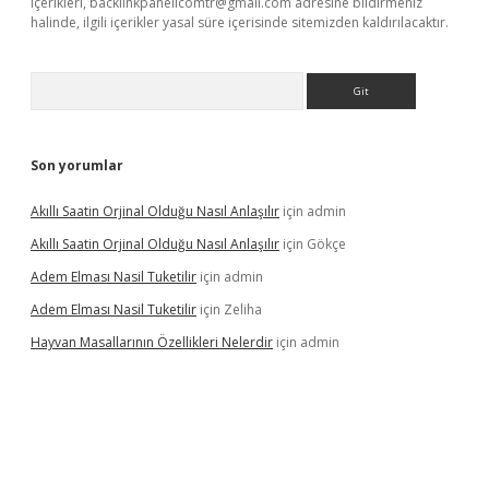
içerikleri,
backlinkpanelicomtr@gmail.com
adresine bildirmeniz
halinde, ilgili içerikler yasal süre içerisinde sitemizden kaldırılacaktır.
Arama
Son yorumlar
Akıllı Saatin Orjinal Olduğu Nasıl Anlaşılır
için
admin
Akıllı Saatin Orjinal Olduğu Nasıl Anlaşılır
için
Gökçe
Adem Elması Nasil Tuketilir
için
admin
Adem Elması Nasil Tuketilir
için
Zeliha
Hayvan Masallarının Özellikleri Nelerdir
için
admin