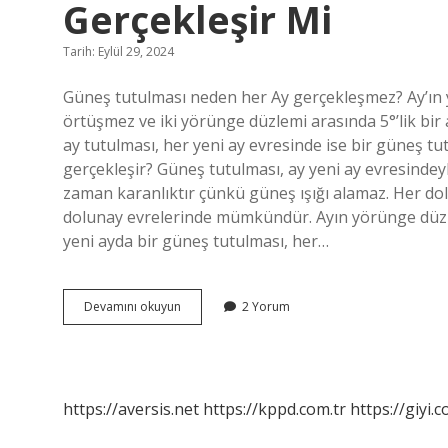
Gerçekleşir Mi
Tarih: Eylül 29, 2024
Güneş tutulması neden her Ay gerçekleşmez? Ay’ın
örtüşmez ve iki yörünge düzlemi arasında 5°’lik bir a
ay tutulması, her yeni ay evresinde ise bir güneş t
gerçekleşir? Güneş tutulması, ay yeni ay evresindey
zaman karanlıktır çünkü güneş ışığı alamaz. Her do
dolunay evrelerinde mümkündür. Ayın yörünge düz
yeni ayda bir güneş tutulması, her…
Güneş
Devamını okuyun
2 Yorum
Tutulması
Her
Yeni
Ay
Evresinde
https://aversis.net
https://kppd.com.tr
https://giyi.c
Gerçekleşir
Mi