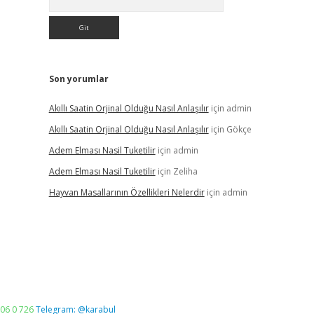
Son yorumlar
Akıllı Saatin Orjinal Olduğu Nasıl Anlaşılır
için
admin
Akıllı Saatin Orjinal Olduğu Nasıl Anlaşılır
için
Gökçe
Adem Elması Nasil Tuketilir
için
admin
Adem Elması Nasil Tuketilir
için
Zeliha
Hayvan Masallarının Özellikleri Nelerdir
için
admin
06 0 726
Telegram: @karabul