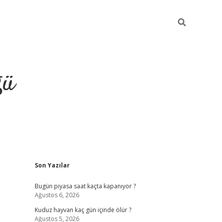
ğü
Sidebar
Son Yazılar
hiltonbet twit
Bugün piyasa saat kaçta kapanıyor ?
Ağustos 6, 2026
Kuduz hayvan kaç gün içinde ölür ?
Ağustos 5, 2026