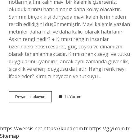
notların altını kalın mavi bir kalemle çizerseniz,
okuduklarınızı hatırlamanız daha kolay olacaktır.
Sanırım birçok kişi dünyada mavi kalemlerin neden
tercih edildiğini düşünmemiştir. Mavi kalemle yazılan
metinler daha hızlı ve daha kalıcı olarak hatırlanır.
Aşkın rengi nedir? ● Kırmızı rengin insanlar
üzerindeki etkisi cesaret, güç, coşku ve dinamizm
olarak tanımlanmaktadır. Kırmızı renk sevgi ve tutku
duygularını uyandırır, ancak aynı zamanda güvenlik,
sıcaklık ve enerji duygusu da iletir. Hangi renk neyi
ifade eder? Kırmızı heyecan ve tutkuyu…
Sonsuzluğun
Devamını okuyun
14 Yorum
Rengi
Hangi
Renk
https://aversis.net
https://kppd.com.tr
https://giyi.com.tr
Sitemap