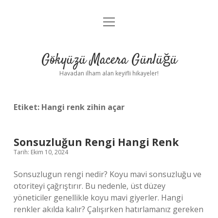
menüyü
Anasayfa
aç
Gizlilik Politikası
Gökyüzü Macera Günlüğü
Yasal Uyarı
Havadan ilham alan keyifli hikayeler!
Hakkımızda
Etiket:
Hangi renk zihin açar
Sonsuzluğun Rengi Hangi Renk
Tarih: Ekim 10, 2024
Sonsuzlugun rengi nedir? Koyu mavi sonsuzluğu ve
otoriteyi çağrıştırır. Bu nedenle, üst düzey
yöneticiler genellikle koyu mavi giyerler. Hangi
renkler akılda kalır? Çalışırken hatırlamanız gereken