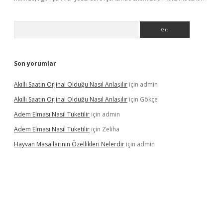
Arama
Son yorumlar
Akıllı Saatin Orjinal Olduğu Nasıl Anlaşılır
için
admin
Akıllı Saatin Orjinal Olduğu Nasıl Anlaşılır
için
Gökçe
Adem Elması Nasil Tuketilir
için
admin
Adem Elması Nasil Tuketilir
için
Zeliha
Hayvan Masallarının Özellikleri Nelerdir
için
admin
t twitter