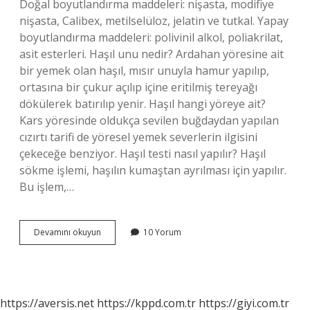
Doğal boyutlandırma maddeleri: nişasta, modifiye
nişasta, Calibex, metilselüloz, jelatin ve tutkal. Yapay
boyutlandırma maddeleri: polivinil alkol, poliakrilat,
asit esterleri. Haşıl unu nedir? Ardahan yöresine ait
bir yemek olan haşıl, mısır unuyla hamur yapılıp,
ortasına bir çukur açılıp içine eritilmiş tereyağı
dökülerek batırılıp yenir. Haşıl hangi yöreye ait?
Kars yöresinde oldukça sevilen buğdaydan yapılan
cızırtı tarifi de yöresel yemek severlerin ilgisini
çekeceğe benziyor. Haşıl testi nasıl yapılır? Haşıl
sökme işlemi, haşılın kumaştan ayrılması için yapılır.
Bu işlem,…
Haşıl
Devamını okuyun
10 Yorum
Nedir
Nasıl
Yapılır
https://aversis.net
https://kppd.com.tr
https://giyi.com.tr