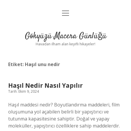
menüyü
Anasayfa
aç
Gizlilik Politikası
Gökyüzü Macera Günlüğü
Yasal Uyarı
Havadan ilham alan keyifli hikayeler!
Hakkımızda
Etiket:
Haşıl unu nedir
Haşıl Nedir Nasıl Yapılır
Tarih: Ekim 9, 2024
Haşıl maddesi nedir? Boyutlandırma maddeleri, film
oluşumuna yol açabilen belirli bir yapıştırıcı ve
tutunma kapasitesine sahiptir. Doğal ve yapay
moleküller, yapıştırıcı özelliklere sahip maddelerdir.