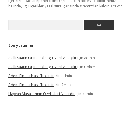
içerikleri,
backlinkpanelicomtr@gmail.com
adresine bildirmeniz
halinde, ilgili içerikler yasal süre içerisinde sitemizden kaldırılacaktır.
Arama
Son yorumlar
Akıllı Saatin Orjinal Olduğu Nasıl Anlaşılır
için
admin
Akıllı Saatin Orjinal Olduğu Nasıl Anlaşılır
için
Gökçe
Adem Elması Nasil Tuketilir
için
admin
Adem Elması Nasil Tuketilir
için
Zeliha
Hayvan Masallarının Özellikleri Nelerdir
için
admin