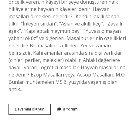
öncelik veren, hikâyeyi bir şeye dönüştüren halk
hikâyelerine hayvan hikâyeleri denir. Hayvan
masalları örnekleri nelerdir? “Kendini akıllı sanan
tilki”, “İnleyen sırtlan”, “Aslan ve akıllı keçi”, “Zavallı
eşek”, “Kapı aptalı maymun bey”, “Yuvası olmayan
yabani öküz” ve diğerleri. Masal türlerinin özellikleri
nelerdir? Bir masalın özellikleri: Yer ve zaman
belirsizdir. Kahramanlar arasında sıra dışı varlıklar
(cinler, periler, melekler) olabilir. Ahlaki değerlere
dayalı, yararlı, öğretici masallar. Hayvan masallarına
ne denir? Ezop Masalları veya Aesop Masalları, M.Ö.
Bunlar muhtemelen MS 6. yüzyılda yaşamış olan
antik…
Hayvan
Devamını okuyun
8 Yorum
Masallarının
Özellikleri
Nelerdir