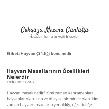
menüyü
Anasayfa
aç
Gizlilik Politikası
Gökyüzü Macera Günlüğü
Yasal Uyarı
Havadan ilham alan keyifli hikayeler!
Hakkımızda
Etiket:
Hayvan Çiftliği konu nedir
Hayvan Masallarının Özellikleri
Nelerdir
Tarih: Ekim 23, 2024
Hayvan masalı nedir? Kimi zaman kahramanları
hayvanlar olan; kısa ve düzyazı biçiminde olan, kimi
zaman hayvan-insanların yer aldığı, öğreticiliğe