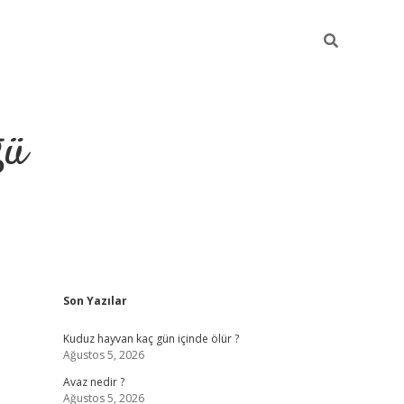
ğü
Sidebar
Son Yazılar
hiltonbet twitter
Kuduz hayvan kaç gün içinde ölür ?
Ağustos 5, 2026
Avaz nedir ?
Ağustos 5, 2026