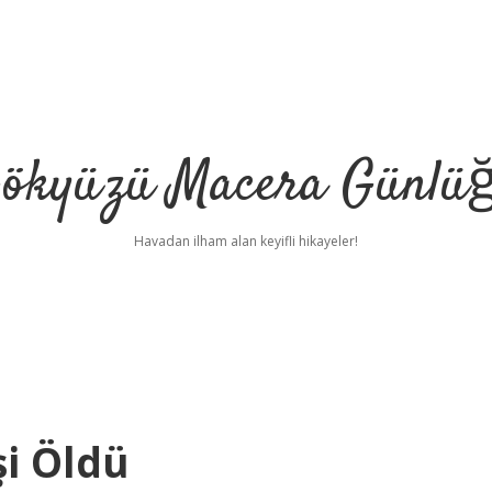
ökyüzü Macera Günlü
Havadan ilham alan keyifli hikayeler!
şi Öldü