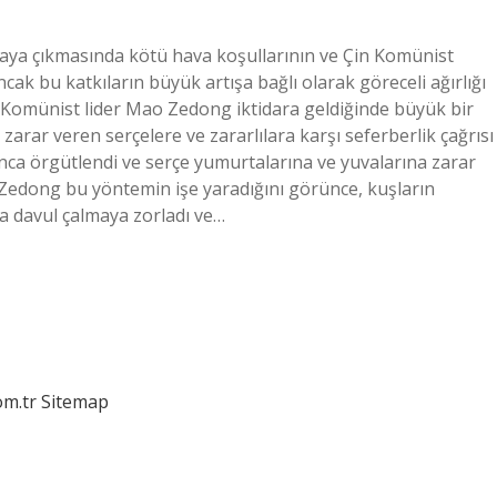
ortaya çıkmasında kötü hava koşullarının ve Çin Komünist
ncak bu katkıların büyük artışa bağlı olarak göreceli ağırlığı
ü? Komünist lider Mao Zedong iktidara geldiğinde büyük bir
zarar veren serçelere ve zararlılara karşı seferberlik çağrısı
nca örgütlendi ve serçe yumurtalarına ve yuvalarına zarar
Zedong bu yöntemin işe yaradığını görünce, kuşların
 davul çalmaya zorladı ve…
om.tr
Sitemap