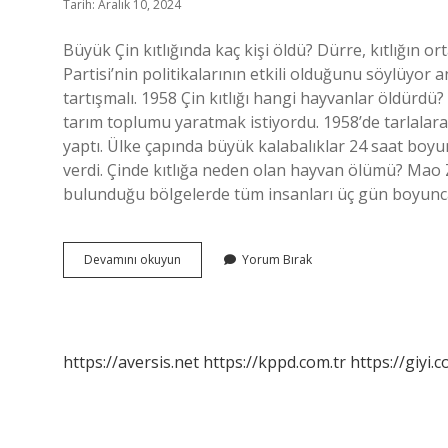
Tarih: Aralık 10, 2024
Büyük Çin kıtlığında kaç kişi öldü? Dürre, kıtlığın 
Partisi’nin politikalarının etkili olduğunu söylüyor a
tartışmalı. 1958 Çin kıtlığı hangi hayvanlar öldürd
tarım toplumu yaratmak istiyordu. 1958’de tarlalara 
yaptı. Ülke çapında büyük kalabalıklar 24 saat boyu
verdi. Çinde kıtlığa neden olan hayvan ölümü? Mao 
bulunduğu bölgelerde tüm insanları üç gün boyunca
Çinde
Devamını okuyun
Yorum Bırak
Kıtlıkta
Kaç
Kişi
Öldü
https://aversis.net
https://kppd.com.tr
https://giyi.c