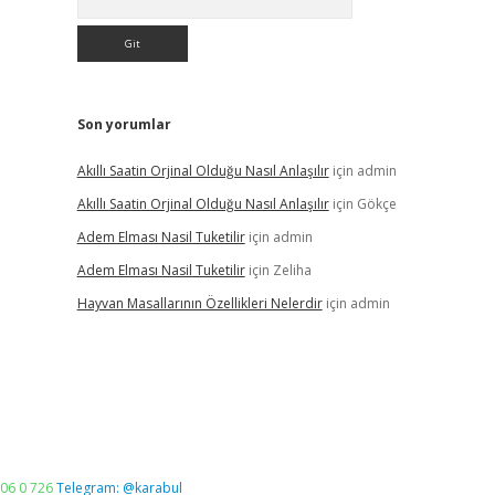
Son yorumlar
Akıllı Saatin Orjinal Olduğu Nasıl Anlaşılır
için
admin
Akıllı Saatin Orjinal Olduğu Nasıl Anlaşılır
için
Gökçe
Adem Elması Nasil Tuketilir
için
admin
Adem Elması Nasil Tuketilir
için
Zeliha
Hayvan Masallarının Özellikleri Nelerdir
için
admin
06 0 726
Telegram: @karabul