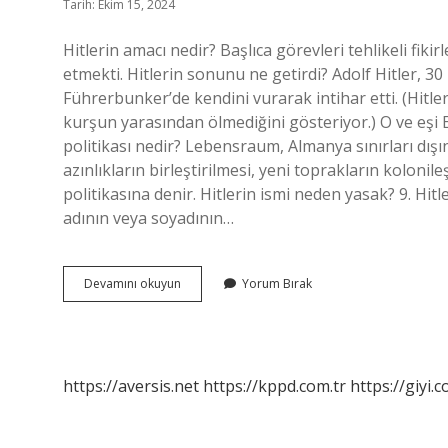
Tarih: Ekim 15, 2024
Hitlerin amacı nedir? Başlıca görevleri tehlikeli fik
etmekti. Hitlerin sonunu ne getirdi? Adolf Hitler, 30 
Führerbunker’de kendini vurarak intihar etti. (Hitle
kurşun yarasından ölmediğini gösteriyor.) O ve eşi E
politikası nedir? Lebensraum, Almanya sınırları dı
azınlıkların birleştirilmesi, yeni toprakların koloni
politikasına denir. Hitlerin ismi neden yasak? 9. Hi
adının veya soyadının…
Hitlerin
Devamını okuyun
Yorum Bırak
Planı
Nedir
https://aversis.net
https://kppd.com.tr
https://giyi.c