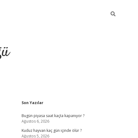
ğü
Sidebar
Son Yazılar
hiltonbet twitter
Bugün piyasa saat kaçta kapanıyor ?
Ağustos 6, 2026
Kuduz hayvan kaç gün içinde ölür ?
Ağustos 5, 2026