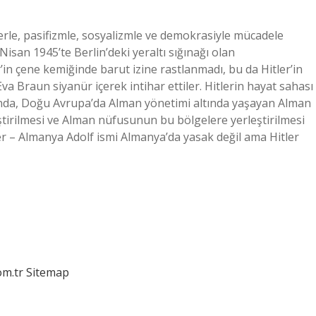
irlerle, pasifizmle, sosyalizmle ve demokrasiyle mücadele
Nisan 1945’te Berlin’deki yeraltı sığınağı olan
r’in çene kemiğinde barut izine rastlanmadı, bu da Hitler’in
va Braun siyanür içerek intihar ettiler. Hitlerin hayat sahası
şında, Doğu Avrupa’da Alman yönetimi altında yaşayan Alman
leştirilmesi ve Alman nüfusunun bu bölgelere yerleştirilmesi
tler – Almanya Adolf ismi Almanya’da yasak değil ama Hitler
om.tr
Sitemap