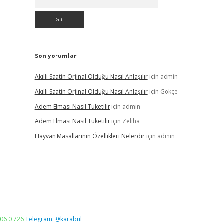
Son yorumlar
Akıllı Saatin Orjinal Olduğu Nasıl Anlaşılır
için
admin
Akıllı Saatin Orjinal Olduğu Nasıl Anlaşılır
için
Gökçe
Adem Elması Nasil Tuketilir
için
admin
Adem Elması Nasil Tuketilir
için
Zeliha
Hayvan Masallarının Özellikleri Nelerdir
için
admin
06 0 726
Telegram: @karabul