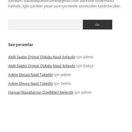
içerikleri,
backlinkpanelicomtr@gmail.com
adresine bildirmeniz
halinde, ilgili içerikler yasal süre içerisinde sitemizden kaldırılacaktır.
Arama
Son yorumlar
Akıllı Saatin Orjinal Olduğu Nasıl Anlaşılır
için
admin
Akıllı Saatin Orjinal Olduğu Nasıl Anlaşılır
için
Gökçe
Adem Elması Nasil Tuketilir
için
admin
Adem Elması Nasil Tuketilir
için
Zeliha
Hayvan Masallarının Özellikleri Nelerdir
için
admin