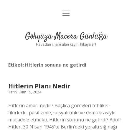
menüyü
Anasayfa
aç
Gizlilik Politikası
Gökyüzü Macera Günlüğü
Yasal Uyarı
Havadan ilham alan keyifli hikayeler!
Hakkımızda
Etiket:
Hitlerin sonunu ne getirdi
Hitlerin Planı Nedir
Tarih: Ekim 15, 2024
Hitlerin amacı nedir? Başlıca görevleri tehlikeli
fikirlerle, pasifizmle, sosyalizmle ve demokrasiyle
mücadele etmekti. Hitlerin sonunu ne getirdi? Adolf
Hitler, 30 Nisan 1945’te Berlin’deki yeraltı sığınağı