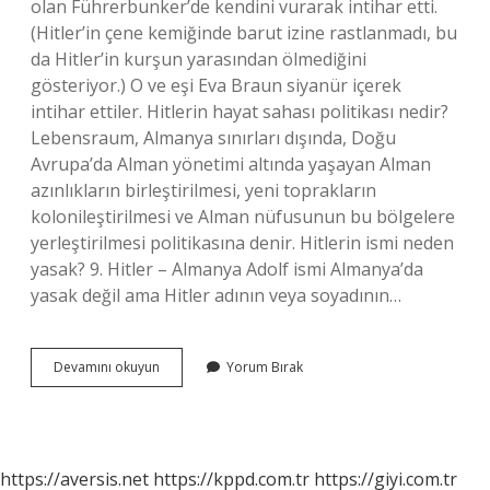
olan Führerbunker’de kendini vurarak intihar etti.
(Hitler’in çene kemiğinde barut izine rastlanmadı, bu
da Hitler’in kurşun yarasından ölmediğini
gösteriyor.) O ve eşi Eva Braun siyanür içerek
intihar ettiler. Hitlerin hayat sahası politikası nedir?
Lebensraum, Almanya sınırları dışında, Doğu
Avrupa’da Alman yönetimi altında yaşayan Alman
azınlıkların birleştirilmesi, yeni toprakların
kolonileştirilmesi ve Alman nüfusunun bu bölgelere
yerleştirilmesi politikasına denir. Hitlerin ismi neden
yasak? 9. Hitler – Almanya Adolf ismi Almanya’da
yasak değil ama Hitler adının veya soyadının…
Hitlerin
Devamını okuyun
Yorum Bırak
Planı
Nedir
https://aversis.net
https://kppd.com.tr
https://giyi.com.tr