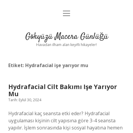
menüyü
Anasayfa
aç
Gizlilik Politikası
Gökyüzü Macera Günlüğü
Yasal Uyarı
Havadan ilham alan keyifli hikayeler!
Hakkımızda
Etiket:
Hydrafacial işe yarıyor mu
Hydrafacial Cilt Bakımı Işe Yarıyor
Mu
Tarih: Eylül 30, 2024
Hydrafacial kaç seansta etki eder? Hydrafacial
uygulaması kişinin cilt yapısına göre 3-4 seansta
yapılır. İşlem sonrasında kişi sosyal hayatına hemen