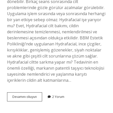
dönebilir. Birkaç seans sonrasında cilt
problemlerinde gözle görülür azalmalar görülebilir.
Uygulama işlem sırasında veya sonrasında herhangi
bir yan etkiye sebep olmaz. Hydrafacial işe yarıyor
mu? Evet, Hydrafacial cilt bakımı, cildin
derinlemesine temizlenmesi, nemlendirilmesi ve
beslenmesi açısından oldukça etkilidir. BBM Estetik
Polikliniği’nde uygulanan Hydrafacial, ince çizgiler,
kırışıklıklar, genişlemiş gözenekler, siyah noktalar
ve akne gibi çeşitli cilt sorunlarına çözüm sağlar.
Hydrafacial ciltte sarkma yapar mı? Tedavinin en
önemli özelliği, markanın patentli taşıyıcı teknolojisi
sayesinde nemlendirici ve yaşlanma karşıtı
içeriklerin cildin alt katmanlarına…
Hydrafacial
Devamını okuyun
2 Yorum
Cilt
Bakımı
Işe