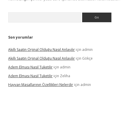
Arama
Son yorumlar
Akıllı Saatin Orjinal Olduğu Nasıl Anlaşılır
için
admin
Akıllı Saatin Orjinal Olduğu Nasıl Anlaşılır
için
Gökçe
Adem Elması Nasil Tuketilir
için
admin
Adem Elması Nasil Tuketilir
için
Zeliha
Hayvan Masallarının Özellikleri Nelerdir
için
admin
t twitter