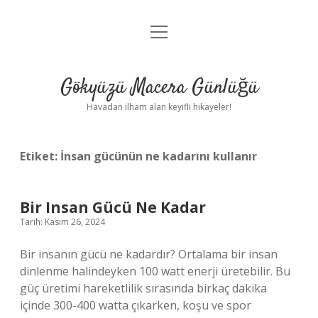
menüyü
Anasayfa
aç
Gizlilik Politikası
Gökyüzü Macera Günlüğü
Yasal Uyarı
Havadan ilham alan keyifli hikayeler!
Hakkımızda
Etiket:
İnsan gücünün ne kadarını kullanır
Bir Insan Gücü Ne Kadar
Tarih: Kasım 26, 2024
Bir insanın gücü ne kadardır? Ortalama bir insan
dinlenme halindeyken 100 watt enerji üretebilir. Bu
güç üretimi hareketlilik sırasında birkaç dakika
içinde 300-400 watta çıkarken, koşu ve spor