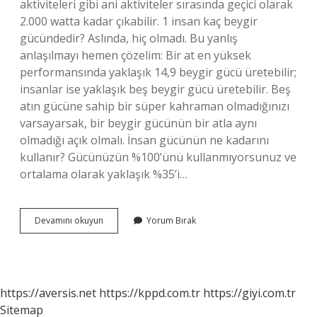
aktiviteleri gibi ani aktiviteler sırasında geçici olarak
2.000 watta kadar çıkabilir. 1 insan kaç beygir
gücündedir? Aslında, hiç olmadı. Bu yanlış
anlaşılmayı hemen çözelim: Bir at en yüksek
performansında yaklaşık 14,9 beygir gücü üretebilir;
insanlar ise yaklaşık beş beygir gücü üretebilir. Beş
atın gücüne sahip bir süper kahraman olmadığınızı
varsayarsak, bir beygir gücünün bir atla aynı
olmadığı açık olmalı. İnsan gücünün ne kadarını
kullanır? Gücünüzün %100’ünü kullanmıyorsunuz ve
ortalama olarak yaklaşık %35’i…
Bir
Devamını okuyun
Yorum Bırak
Insan
Gücü
Ne
Kadar
https://aversis.net
https://kppd.com.tr
https://giyi.com.tr
Sitemap